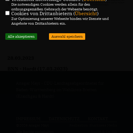
Die notwendigen Cookies werden allein für den
ordnungsgemäßen Gebrauch der Webseite benötigt.
Cookies von Drittanbietern (
Übersicht
)
BNN - Bruchsal (25.03.2023)
Zur Optimierung unserer Webseite binden wir Dienste und
Angebote von Drittanbietern ein.
Alle akzeptieren
Auswahl speichern
28.03.2023
BNN - Hardt (17.03.2023)
Ansgar Mayr - CDU-Landtagsabgeordneter für
Baden-Württemberg im Wahlkreis Bretten
(Kraichgau & Hardt)
IMPRESSUM
DATENSCHUTZ
KONTAKT
@2026 Ansgar Mayr
Realisation: Sharkness Media
Alle Rechte vorbehalten.
GmbH & Co. KG