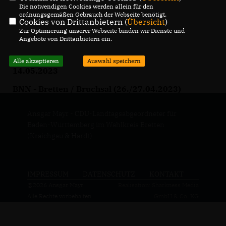
Die notwendigen Cookies werden allein für den
ordnungsgemäßen Gebrauch der Webseite benötigt.
Cookies von Drittanbietern (
Übersicht
)
Zur Optimierung unserer Webseite binden wir Dienste und
Angebote von Drittanbietern ein.
Alle akzeptieren
Auswahl speichern
14.05.2023
BNN - Bretten / Bruchsal (26./27.04.2023)
Ansgar Mayr - CDU-Landtagsabgeordneter für
Baden-Württemberg im Wahlkreis Bretten
(Kraichgau & Hardt)
IMPRESSUM
DATENSCHUTZ
KONTAKT
@2026 Ansgar Mayr
Realisation: Sharkness Media
Alle Rechte vorbehalten.
GmbH & Co. KG