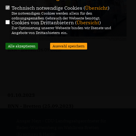
Technisch notwendige Cookies (
Übersicht
)
Die notwendigen Cookies werden allein für den
ordnungsgemäßen Gebrauch der Webseite benötigt.
Cookies von Drittanbietern (
Übersicht
)
Zur Optimierung unserer Webseite binden wir Dienste und
Angebote von Drittanbietern ein.
Alle akzeptieren
Auswahl speichern
BNN - Bretten (26.09.2023)
01.10.2023
BNN - Bretten (25.09.2023)
Ansgar Mayr - CDU-Landtagsabgeordneter für
Baden-Württemberg im Wahlkreis Bretten
(Kraichgau & Hardt)