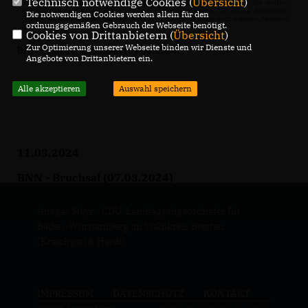
Technisch notwendige Cookies (
Übersicht
)
Die notwendigen Cookies werden allein für den
ordnungsgemäßen Gebrauch der Webseite benötigt.
Cookies von Drittanbietern (
Übersicht
)
Zur Optimierung unserer Webseite binden wir Dienste und
BNN - Hardt / Bruchsal (09.03.2024)
Angebote von Drittanbietern ein.
Alle akzeptieren
Auswahl speichern
11.03.2024
BNN - Bruchsal (07.03.2024)
Ansgar Mayr - CDU-Landtagsabgeordneter für
Baden-Württemberg im Wahlkreis Bretten
(Kraichgau & Hardt)
IMPRESSUM
DATENSCHUTZ
KONTAKT