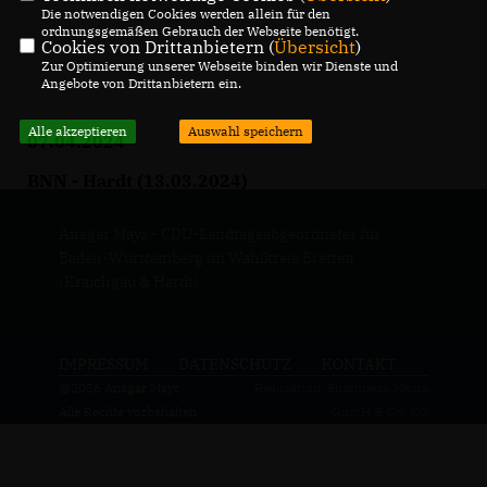
Die notwendigen Cookies werden allein für den
ordnungsgemäßen Gebrauch der Webseite benötigt.
Cookies von Drittanbietern (
Übersicht
)
Zur Optimierung unserer Webseite binden wir Dienste und
Angebote von Drittanbietern ein.
Alle akzeptieren
Auswahl speichern
07.04.2024
BNN - Hardt (13.03.2024)
Ansgar Mayr - CDU-Landtagsabgeordneter für
Baden-Württemberg im Wahlkreis Bretten
(Kraichgau & Hardt)
IMPRESSUM
DATENSCHUTZ
KONTAKT
@2026 Ansgar Mayr
Realisation: Sharkness Media
Alle Rechte vorbehalten.
GmbH & Co. KG