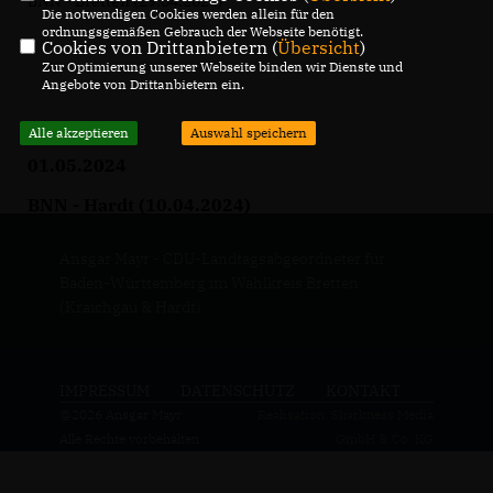
BNN - Bretten (29.04.2024)
Die notwendigen Cookies werden allein für den
ordnungsgemäßen Gebrauch der Webseite benötigt.
Cookies von Drittanbietern (
Übersicht
)
Zur Optimierung unserer Webseite binden wir Dienste und
Angebote von Drittanbietern ein.
Alle akzeptieren
Auswahl speichern
01.05.2024
BNN - Hardt (10.04.2024)
Ansgar Mayr - CDU-Landtagsabgeordneter für
Baden-Württemberg im Wahlkreis Bretten
(Kraichgau & Hardt)
IMPRESSUM
DATENSCHUTZ
KONTAKT
@2026 Ansgar Mayr
Realisation: Sharkness Media
Alle Rechte vorbehalten.
GmbH & Co. KG