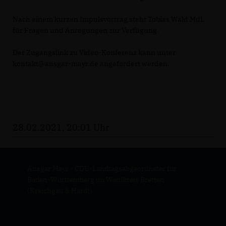
Nach einem kurzen Impulsvortrag steht Tobias Wald MdL
für Fragen und Anregungen zur Verfügung.
Der Zugangslink zu Video-Konferenz kann unter
kontakt@ansgar-mayr.de angefordert werden.
28.02.2021, 20:01 Uhr
Ansgar Mayr - CDU-Landtagsabgeordneter für
Baden-Württemberg im Wahlkreis Bretten
(Kraichgau & Hardt)