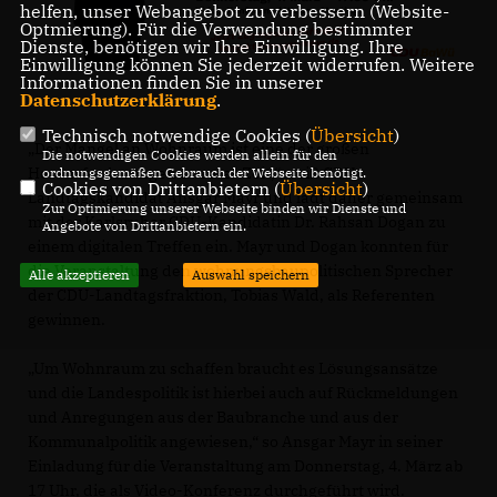
helfen, unser Webangebot zu verbessern (Website-
Optmierung). Für die Verwendung bestimmter
Dienste, benötigen wir Ihre Einwilligung. Ihre
Einwilligung können Sie jederzeit widerrufen. Weitere
Informationen finden Sie in unserer
Datenschutzerklärung
.
Technisch notwendige Cookies (
Übersicht
)
Der Mangel an Wohnraum ist eine der großen
Die notwendigen Cookies werden allein für den
Herausforderungen unserer Zeit,“ weiß CDU-
ordnungsgemäßen Gebrauch der Webseite benötigt.
Cookies von Drittanbietern (
Übersicht
)
Landtagskandidat Ansgar Mayr und lädt daher gemeinsam
Zur Optimierung unserer Webseite binden wir Dienste und
mit der Karlsruher CDU-Kandidatin Dr. Rahsan Dogan zu
Angebote von Drittanbietern ein.
einem digitalen Treffen ein. Mayr und Dogan konnten für
die Veranstaltung den wohnungsbaupolitischen Sprecher
Alle akzeptieren
Auswahl speichern
der CDU-Landtagsfraktion, Tobias Wald, als Referenten
gewinnen.
Um Wohnraum zu schaffen braucht es Lösungsansätze
und die Landespolitik ist hierbei auch auf Rückmeldungen
und Anregungen aus der Baubranche und aus der
Kommunalpolitik angewiesen,“ so Ansgar Mayr in seiner
Einladung für die Veranstaltung am Donnerstag, 4. März ab
17 Uhr, die als Video-Konferenz durchgeführt wird.