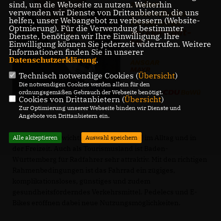
sind, um die Webseite zu nutzen. Weiterhin
verwenden wir Dienste von Drittanbietern, die uns
helfen, unser Webangebot zu verbessern (Website-
Optmierung). Für die Verwendung bestimmter
Dienste, benötigen wir Ihre Einwilligung. Ihre
Einwilligung können Sie jederzeit widerrufen. Weitere
Informationen finden Sie in unserer
Datenschutzerklärung
.
Technisch notwendige Cookies (
Übersicht
)
Die notwendigen Cookies werden allein für den
ordnungsgemäßen Gebrauch der Webseite benötigt.
Cookies von Drittanbietern (
Übersicht
)
Zur Optimierung unserer Webseite binden wir Dienste und
Angebote von Drittanbietern ein.
Das Rad ist ein wichtiges Verkehrsmittel im Alltag und in
Alle akzeptieren
Auswahl speichern
der Freizeit. Auch als Tourismusland ist Baden-
Württemberg für Radfahrer sehr attraktiv. Mit den richtigen
Rahmenbedingungen ist das Fahrrad ein zügiges,
komplikationsloses, günstiges und zudem
gesundheitsförderndes Verkehrsmittel. Pedelecs und E-
Bikes eröffnen dabei neue Nutzungsmöglichkeiten.