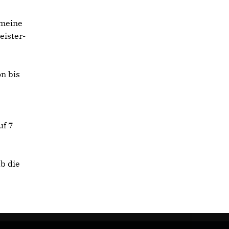
 meine
eister-
n bis
uf 7
b die