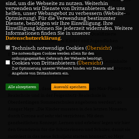
sind, um die Webseite zu nutzen. Weiterhin
Anträge wurden in diesem Jahr bewilligt, um alle
verwenden wir Dienste von Drittanbietern, die uns
helfen, unser Webangebot zu verbessern (Website-
Schularten zu stärken, insgesamt stehen 1,1 Millionen Euro
Optmierung). Für die Verwendung bestimmter
an Fördermitteln zur Verfügung. Die in der Regel
Dienste, benötigen wir Ihre Einwilligung. Ihre
einwöchigen Sommerschulen finden in einer der letzten
Einwilligung können Sie jederzeit widerrufen. Weitere
Informationen finden Sie in unserer
beiden Wochen der Sommerferien statt. Qualifizierte
Datenschutzerklärung
.
Lehrkräfte unterrichten die Kinder und Jugendlichen
täglich in kleinen Gruppen in Deutsch, Mathematik oder
Technisch notwendige Cookies (
Übersicht
)
Die notwendigen Cookies werden allein für den
Englisch. Ein Rahmenprogramm mit einem
ordnungsgemäßen Gebrauch der Webseite benötigt.
Themenschwerpunkt ergänzt die schulischen Lerninhalte
Cookies von Drittanbietern (
Übersicht
)
und stärkt die sozialen sowie interkulturellen Kompetenzen
Zur Optimierung unserer Webseite binden wir Dienste und
Angebote von Drittanbietern ein.
der Schülerinnen und Schüler.
Alle akzeptieren
Auswahl speichern
Ich freue mich, dass auch in der Brettener Max-Planck-
Realschule und in der Feigenbutz-Realschule in
Oberderdingen Sommerschulen angeboten werden“, so
Ansgar Mayr. „Die Kinder mussten in den letzten Monaten
durch Corona auf sehr viel verzichten. Mit dem
ganzheitlichen Konzept ‚Lernen und erleben‘ legen wir hier
den Grundstein für die Schülerinnen und Schüler, damit sie
motiviert in das neue Schuljahr starten können“, so Mayr