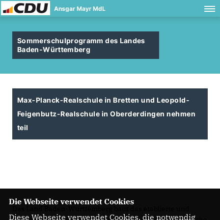
Ansgar Mayr MdL
Sommerschulprogramm des Landes
Baden-Württemberg
Max-Planck-Realschule in Bretten und Leopold-
Feigenbutz-Realschule in Oberderdingen nehmen
teil
Die Webseite verwendet Cookies
Das Land Baden-Württemberg baut das etablierte und
Diese Webseite verwendet Cookies, die notwendig
bewährte Projekt der Sommerschulen weiter aus. Sämtliche