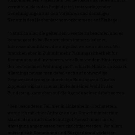
vorkommenden Vogelarten. Der Bevölkerung sei es nicht zu
vermitteln, dass das Projekt jetzt, trotz vorliegender
Genehmigungen aus den Vorjahren und damaliger
Kenntnis des Haubenlerchenvorkommens auf Eis liege.
"Natürlich sind die geltenden Gesetze zu beachten und es
kommt gerade bei Bauprojekten immer wieder zu
Interessenkonflikten, die aufgelöst werden müssen. Wir
brauchen aber in Zukunft mehr Planungssicherheit für
Kommunen und Investoren, vor allem vor dem Hintergrund
der bestehenden Wohnungsnot", erklärte Ministerin Razavi.
Allerdings müsse man dabei auch auf notwendige
Gesetzesänderungen durch den Bund setzen. Nicolas
Zippelius will das Thema, im Falle seiner Wahl in den
Bundestag, ganz oben auf die Agenda seiner Arbeit setzen.
"Den besonderen Fall hier in Linkenheim-Hochstetten,
werde ich mit einer Anfrage an das Umweltministerium
klären, denn auch das Schutzgut Mensch muss in der
Abwägung angemessen berücksichtigt werden. Vor allem
müssen sich Kommunen und Bürger darauf verlassen