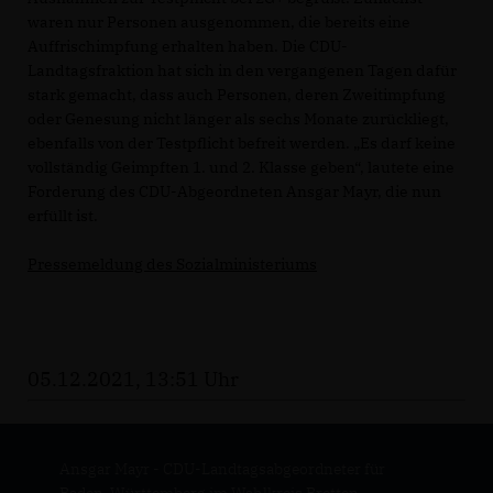
waren nur Personen ausgenommen, die bereits eine
Auffrischimpfung erhalten haben. Die CDU-
Landtagsfraktion hat sich in den vergangenen Tagen dafür
stark gemacht, dass auch Personen, deren Zweitimpfung
oder Genesung nicht länger als sechs Monate zurückliegt,
ebenfalls von der Testpflicht befreit werden. „Es darf keine
vollständig Geimpften 1. und 2. Klasse geben“, lautete eine
Forderung des CDU-Abgeordneten Ansgar Mayr, die nun
erfüllt ist.
Pressemeldung des Sozialministeriums
05.12.2021, 13:51 Uhr
Ansgar Mayr - CDU-Landtagsabgeordneter für