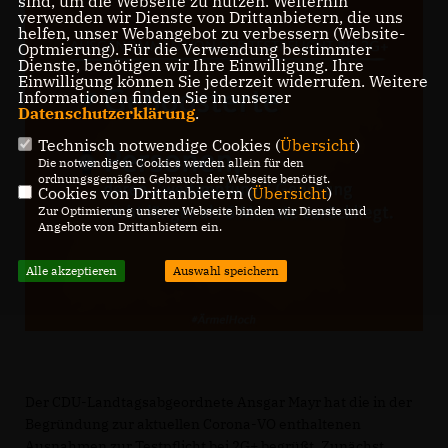
sind, um die Webseite zu nutzen. Weiterhin
verwenden wir Dienste von Drittanbietern, die uns
helfen, unser Webangebot zu verbessern (Website-
Optmierung). Für die Verwendung bestimmter
Dienste, benötigen wir Ihre Einwilligung. Ihre
Einwilligung können Sie jederzeit widerrufen. Weitere
Informationen finden Sie in unserer
Datenschutzerklärung
.
Technisch notwendige Cookies (
Übersicht
)
Die notwendigen Cookies werden allein für den
ordnungsgemäßen Gebrauch der Webseite benötigt.
Cookies von Drittanbietern (
Übersicht
)
Zur Optimierung unserer Webseite binden wir Dienste und
Angebote von Drittanbietern ein.
Alle akzeptieren
Auswahl speichern
Der CDU-Landtagsabgeordnete Ansgar Mayr hat die in der
Begründung zur aktuellen Corona-VO enthaltenen
Ausnahmen zur Testpflicht bei 2G+ begrüßt. Zunächst