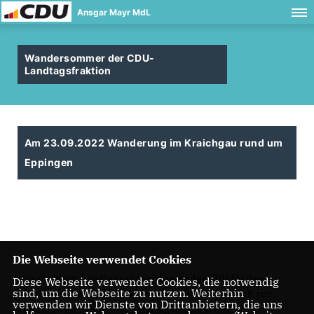
Ansgar Mayr MdL
Wandersommer der CDU-
Landtagsfraktion
Am 23.09.2022 Wanderung im Kraichgau rund um
Eppingen
Die Webseite verwendet Cookies
Ansgar Mayr, Landtagsabgeordneter der CDU für den
Diese Webseite verwendet Cookies, die notwendig
sind, um die Webseite zu nutzen. Weiterhin
Wahlkreis Bretten lädt Wanderbegeisterte herzlich zur
verwenden wir Dienste von Drittanbietern, die uns
Sommerwanderung der Landtagsfraktion ein.