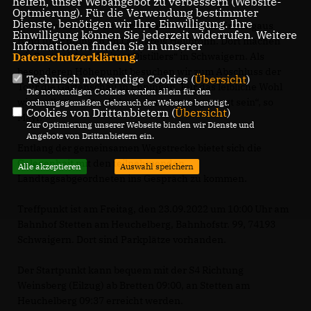
helfen, unser Webangebot zu verbessern (Website-
Optmierung). Für die Verwendung bestimmter
Dienste, benötigen wir Ihre Einwilligung. Ihre
Wir besuchen die herrliche Landschaft des Kraichgaus
Einwilligung können Sie jederzeit widerrufen. Weitere
rund um Eppingen im Landkreis Heilbronn. Dort machen
Informationen finden Sie in unserer
wir Rast bei den „Heimat Distillers“ in Schwaigern. Als
Datenschutzerklärung
.
besonderen Höhepunkt besuchen wir zum Abschluss der
Technisch notwendige Cookies (
Übersicht
)
Tour die Gartenschau in Eppingen. Für das leibliche Wohl
Die notwendigen Cookies werden allein für den
wird selbstverständlich wieder bestens gesorgt sein“, so
ordnungsgemäßen Gebrauch der Webseite benötigt.
Cookies von Drittanbietern (
Übersicht
)
Mayr.
Zur Optimierung unserer Webseite binden wir Dienste und
Angebote von Drittanbietern ein.
Entlang der gemeinsamen Wegstrecke bietet sich die
Gelegenheit mit den teilnehmenden
Alle akzeptieren
Auswahl speichern
Landtagsabgeordneten ins Gespräch zu kommen.
Treffpunkt ist am Freitag, den 23.09.2022 um 10:00 Uhr am
Bahnhof Stetten am Heuchelberg, Bahnhofstr. 99, 74193
Schwaigern. Dort sind Parkplätze vorhanden.
Der Startpunkt kann bequem mit der S4 Richtung
Weinsberg (Eilzug) ab Bretten 09:00, an Stetten am
Heuchelberg 09:37 erreicht werden.