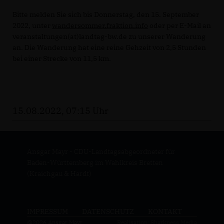
Bitte melden Sie sich bis Donnerstag, den 15. September
2022, unter
wandersommer.fraktion.info
oder per E-Mail an
veranstaltungen(at)landtag-bw.de zu unserer Wanderung
an. Die Wanderung hat eine reine Gehzeit von 2,5 Stunden
bei einer Strecke von 11,5 km.
15.08.2022, 07:15 Uhr
Ansgar Mayr - CDU-Landtagsabgeordneter für
Baden-Württemberg im Wahlkreis Bretten
(Kraichgau & Hardt)
IMPRESSUM
DATENSCHUTZ
KONTAKT
@2026 Ansgar Mayr
Realisation: Sharkness Media