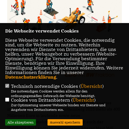
Die Webseite verwendet Cookies
Diese Webseite verwendet Cookies, die notwendig
sind, um die Webseite zu nutzen. Weiterhin
verwenden wir Dienste von Drittanbietern, die uns
helfen, unser Webangebot zu verbessern (Website-
Optmierung). Für die Verwendung bestimmter
Dienste, benötigen wir Ihre Einwilligung. Ihre
Einwilligung können Sie jederzeit widerrufen. Weitere
Informationen finden Sie in unserer
Datenschutzerklärung
.
Technisch notwendige Cookies (
Übersicht
)
Die notwendigen Cookies werden allein für den
ordnungsgemäßen Gebrauch der Webseite benötigt.
Cookies von Drittanbietern (
Übersicht
)
Für den Erhalt des Bundes- und Landesstraßennetzes
Zur Optimierung unserer Webseite binden wir Dienste und
investiert das Land Baden-Württemberg 2023 mehr als 400
Angebote von Drittanbietern ein.
Millionen Euro in laufende sowie neue
Erhaltungsmaßnahmen. Davon profitiert auch der
Alle akzeptieren
Auswahl speichern
Wahlkreis des Landtagsabgeordneten Ansgar Mayr MdL.