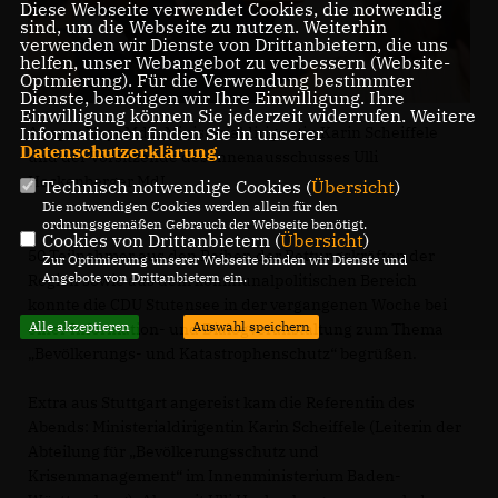
Diese Webseite verwendet Cookies, die notwendig
sind, um die Webseite zu nutzen. Weiterhin
verwenden wir Dienste von Drittanbietern, die uns
helfen, unser Webangebot zu verbessern (Website-
Optmierung). Für die Verwendung bestimmter
Dienste, benötigen wir Ihre Einwilligung. Ihre
Einwilligung können Sie jederzeit widerrufen. Weitere
Ansgar Mayr MdL, Ministerialdirigentin Karin Scheiffele
Informationen finden Sie in unserer
Datenschutzerklärung
.
und der Vorsitzende des Innenausschusses Ulli
Hockenberger MdL
Technisch notwendige Cookies (
Übersicht
)
Die notwendigen Cookies werden allein für den
ordnungsgemäßen Gebrauch der Webseite benötigt.
Cookies von Drittanbietern (
Übersicht
)
50 Teilnehmer aus den Reihen der Rettungskräften der
Zur Optimierung unserer Webseite binden wir Dienste und
Angebote von Drittanbietern ein.
Region sowie aus dem kommunalpolitischen Bereich
konnte die CDU Stutensee in der vergangenen Woche bei
Alle akzeptieren
Auswahl speichern
einer Information- und Dialogveranstaltung zum Thema
Bevölkerungs- und Katastrophenschutz“ begrüßen.
Extra aus Stuttgart angereist kam die Referentin des
Abends: Ministerialdirigentin Karin Scheiffele (Leiterin der
Abteilung für „Bevölkerungsschutz und
Krisenmanagement“ im Innenministerium Baden-