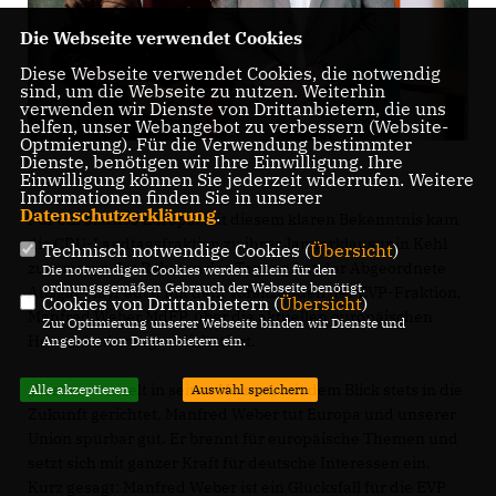
Die Webseite verwendet Cookies
Diese Webseite verwendet Cookies, die notwendig
sind, um die Webseite zu nutzen. Weiterhin
verwenden wir Dienste von Drittanbietern, die uns
helfen, unser Webangebot zu verbessern (Website-
Optmierung). Für die Verwendung bestimmter
Dienste, benötigen wir Ihre Einwilligung. Ihre
Einwilligung können Sie jederzeit widerrufen. Weitere
Informationen finden Sie in unserer
Datenschutzerklärung
.
Für ein starkes Europa. Mit diesem klaren Bekenntnis kam
die CDU-Landtagsfraktion zu ihrer Januarklausur in Kehl
Technisch notwendige Cookies (
Übersicht
)
zusammen. Im Rahmen der Tagung hat der Abgeordnete
Die notwendigen Cookies werden allein für den
ordnungsgemäßen Gebrauch der Webseite benötigt.
Ansgar Mayr auch mit dem Vorsitzenden der EVP-Fraktion,
Cookies von Drittanbietern (
Übersicht
)
Manfred Weber MdEP, über die aktuellen europäischen
Zur Optimierung unserer Webseite binden wir Dienste und
Herausforderungen diskutiert.
Angebote von Drittanbietern ein.
Fest verwurzelt in seiner Heimat, mit dem Blick stets in die
Alle akzeptieren
Auswahl speichern
Zukunft gerichtet. Manfred Weber tut Europa und unserer
Union spürbar gut. Er brennt für europäische Themen und
setzt sich mit ganzer Kraft für deutsche Interessen ein.
Kurz gesagt: Manfred Weber ist ein Glücksfall für die EVP