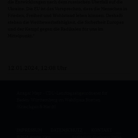
die Entwicklungen nach dem russischen Überfall auf die
Ukraine. Die EU ist das Versprechen, dass die Menschen in
Frieden, Freiheit und Wohlstand leben können. Deshalb
stehen die Wettbewerbsfähigkeit, die Sicherheit Europas
und der Kampf gegen die Radikalen für uns im
Mittelpunkt.“
12.01.2024, 12:08 Uhr
Ansgar Mayr - CDU-Landtagsabgeordneter für
Baden-Württemberg im Wahlkreis Bretten
(Kraichgau & Hardt)
IMPRESSUM
DATENSCHUTZ
KONTAKT
@2026 Ansgar Mayr
Realisation: Sharkness Media