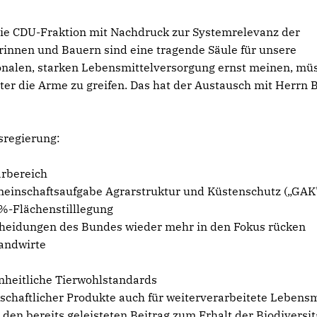
 die CDU-Fraktion mit Nachdruck zur Systemrelevanz der
innen und Bauern sind eine tragende Säule für unsere
ionalen, starken Lebensmittelversorgung ernst meinen, mü
ter die Arme zu greifen. Das hat der Austausch mit Herrn 
sregierung:
arbereich
einschaftsaufgabe Agrarstruktur und Küstenschutz („GAK
4%-Flächenstilllegung
heidungen des Bundes wieder mehr in den Fokus rücken
Landwirte
inheitliche Tierwohlstandards
chaftlicher Produkte auch für weiterverarbeitete Lebensm
m den bereits geleisteten Beitrag zum Erhalt der Biodiversit