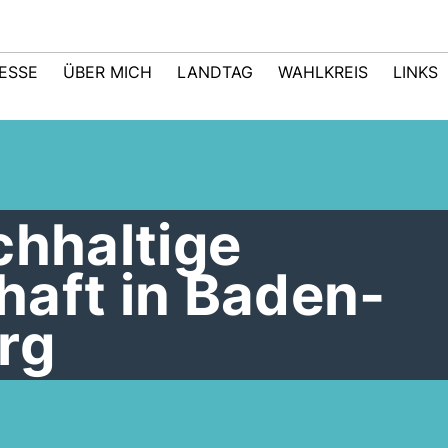
ESSE
ÜBER MICH
LANDTAG
WAHLKREIS
LINKS
chhaltige
haft in Baden-
rg