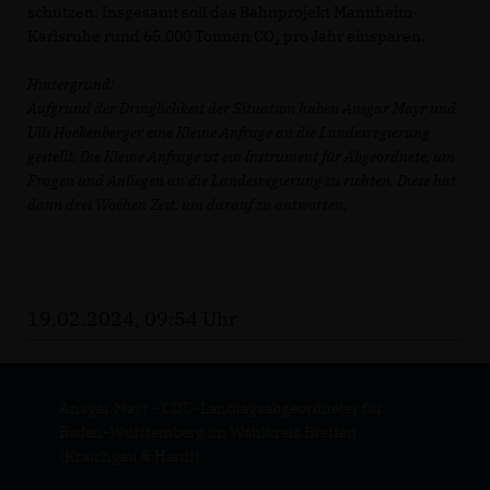
schützen. Insgesamt soll das Bahnprojekt Mannheim-
Karlsruhe rund 65.000 Tonnen CO₂ pro Jahr einsparen.
Hintergrund:
Aufgrund der Dringlichkeit der Situation haben Ansgar Mayr und
Ulli Hockenberger eine Kleine Anfrage an die Landesregierung
gestellt. Die Kleine Anfrage ist ein Instrument für Abgeordnete, um
Fragen und Anliegen an die Landesregierung zu richten. Diese hat
dann drei Wochen Zeit, um darauf zu antworten.
19.02.2024, 09:54 Uhr
Ansgar Mayr - CDU-Landtagsabgeordneter für
Baden-Württemberg im Wahlkreis Bretten
(Kraichgau & Hardt)