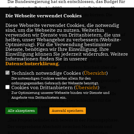
Die Bundesregierung hat sich entschlossen, das Budget für
die Deutsche Bahn bis 2027 um rund ein Drittel von 40
Milliarden Euro auf 27 Milliarden Euro zu kürzen. Die
Die Webseite verwendet Cookies
Deutsche Bahn hat angekündigt, dass noch nicht
Diese Webseite verwendet Cookies, die notwendig
begonnene Neubauprojekte aufgrund der drastischen
sind, um die Webseite zu nutzen. Weiterhin
verwenden wir Dienste von Drittanbietern, die uns
Kürzungen im Bundesverkehrshaushalt quasi komplett auf
helfen, unser Webangebot zu verbessern (Website-
Eis gelegt werden.
Optmierung). Für die Verwendung bestimmter
Dienste, benötigen wir Ihre Einwilligung. Ihre
Einwilligung können Sie jederzeit widerrufen. Weitere
Die CDU-Landtagsabgeordneten Ansgar Mayr und Ulli
Informationen finden Sie in unserer
Hockenberger haben eine kleine Anfrage an die
Datenschutzerklärung
.
Landesregierung gestellt und fordern Klarheit über die
Technisch notwendige Cookies (
Übersicht
)
Zukunft der Gütertrasse zwischen Mannheim und
Die notwendigen Cookies werden allein für den
Karlsruhe. Sie befürchten, dass das Projekt eingestampft
ordnungsgemäßen Gebrauch der Webseite benötigt.
Cookies von Drittanbietern (
Übersicht
)
wird oder aufgrund des hohen Kostendrucks eine
Zur Optimierung unserer Webseite binden wir Dienste und
Trassenvariante den Vorzug erhält, die gegebenenfalls
Angebote von Drittanbietern ein.
günstiger in der Ausführung, aber schlechter für die
Anwohnerinnen und Anwohner ist.
Alle akzeptieren
Auswahl speichern
Das Projekt befindet sich bereits in der Planungsphase.
Der vorgesehene Abschnitt zwischen Mannheim und
Karlsruhe spielt eine zentrale Rolle sowohl für den