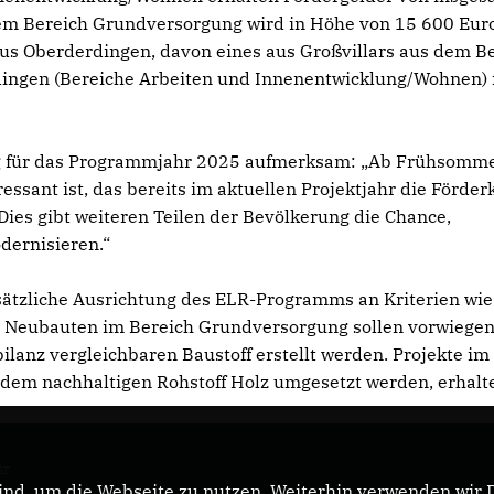
dem Bereich Grundversorgung wird in Höhe von 15 600 Eur
 aus Oberderdingen, davon eines aus Großvillars aus dem B
ingen (Bereiche Arbeiten und Innenentwicklung/Wohnen) 
ng für das Programmjahr 2025 aufmerksam: „Ab Frühsomme
ssant ist, das bereits im aktuellen Projektjahr die Förder
Dies gibt weiteren Teilen der Bevölkerung die Chance,
dernisieren.“
usätzliche Ausrichtung des ELR-Programms an Kriterien wie
te Neubauten im Bereich Grundversorgung sollen vorwiegen
ilanz vergleichbaren Baustoff erstellt werden. Projekte im
 dem nachhaltigen Rohstoff Holz umgesetzt werden, erhalt
ür
nd, um die Webseite zu nutzen. Weiterhin verwenden wir Di