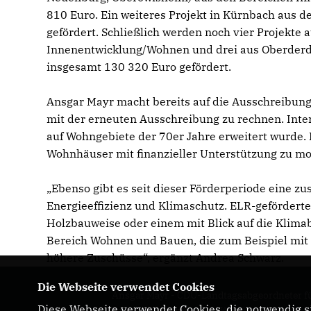
810 Euro. Ein weiteres Projekt in Kürnbach aus 
gefördert. Schließlich werden noch vier Projekte
Innenentwicklung/Wohnen und drei aus Oberderd
insgesamt 130 320 Euro gefördert.
Ansgar Mayr macht bereits auf die Ausschreibu
mit der erneuten Ausschreibung zu rechnen. Intere
auf Wohngebiete der 70er Jahre erweitert wurde. 
Wohnhäuser mit finanzieller Unterstützung zu mo
Ebenso gibt es seit dieser Förderperiode eine z
Energieeffizienz und Klimaschutz. ELR-geförder
Holzbauweise oder einem mit Blick auf die Klimab
Bereich Wohnen und Bauen, die zum Beispiel mit
höhere Zuschüsse“, ergänzt Andrea Schwarz.
Die Webseite verwendet Cookies
Ansgar Mayr - CDU-Landtagsabgeordneter f
Diese Webseite verwendet Cookies, die notwendig si
Baden-Württemberg im Wahlkreis Bretten