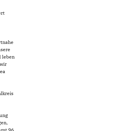
ert
rtnahe
nsere
d leben
wir
rea
lkreis
gung
gen,
amt 96