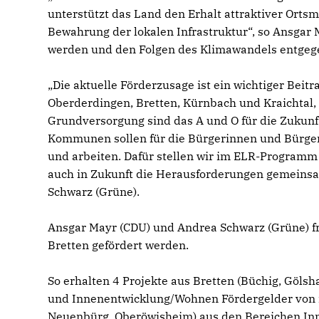
unterstützt das Land den Erhalt attraktiver Ort
Bewahrung der lokalen Infrastruktur“, so Ansgar 
werden und den Folgen des Klimawandels entgeg
Die aktuelle Förderzusage ist ein wichtiger Beit
Oberderdingen, Bretten, Kürnbach und Kraichtal,
Grundversorgung sind das A und O für die Zukun
Kommunen sollen für die Bürgerinnen und Bürger w
und arbeiten. Dafür stellen wir im ELR-Programm s
auch in Zukunft die Herausforderungen gemeinsam
Schwarz (Grüne).
Ansgar Mayr (CDU) und Andrea Schwarz (Grüne) fr
Bretten gefördert werden.
So erhalten 4 Projekte aus Bretten (Büchig, Göls
und Innenentwicklung/Wohnen Fördergelder von i
Neuenbürg, Oberöwisheim) aus den Bereichen In