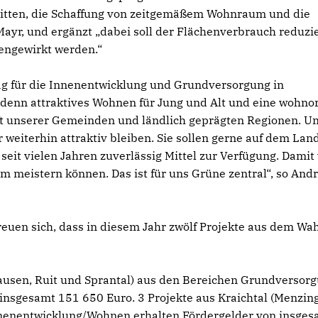
smitten, die Schaffung von zeitgemäßem Wohnraum und die
Mayr, und ergänzt „dabei soll der Flächenverbrauch reduzi
engewirkt werden.“
rag für die Innenentwicklung und Grundversorgung in
 denn attraktives Wohnen für Jung und Alt und eine wohno
ft unserer Gemeinden und ländlich geprägten Regionen. U
eiterhin attraktiv bleiben. Sie sollen gerne auf dem Lan
eit vielen Jahren zuverlässig Mittel zur Verfügung. Damit 
 meistern können. Das ist für uns Grüne zentral“, so And
euen sich, dass in diesem Jahr zwölf Projekte aus dem Wah
hausen, Ruit und Sprantal) aus den Bereichen Grundversor
nsgesamt 151 650 Euro. 3 Projekte aus Kraichtal (Menzin
nenentwicklung/Wohnen erhalten Fördergelder von insges