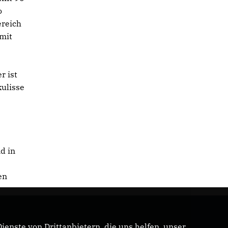
o
ereich
mit
r ist
kulisse
d in
en
enste von Drittanbietern, die uns helfen, unser