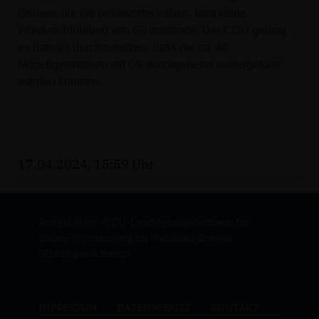
Grünen, die G8 befürwortet haben, kam keine
Wiedereinführung von G9 zustande. Der CDU gelang
es damals durchzusetzen, dass die ca. 40
Modellgymnasien mit G9 durchgehend weitergeführt
werden konnten.
17.04.2024, 15:59 Uhr
Ansgar Mayr - CDU-Landtagsabgeordneter für
Baden-Württemberg im Wahlkreis Bretten
(Kraichgau & Hardt)
IMPRESSUM
DATENSCHUTZ
KONTAKT