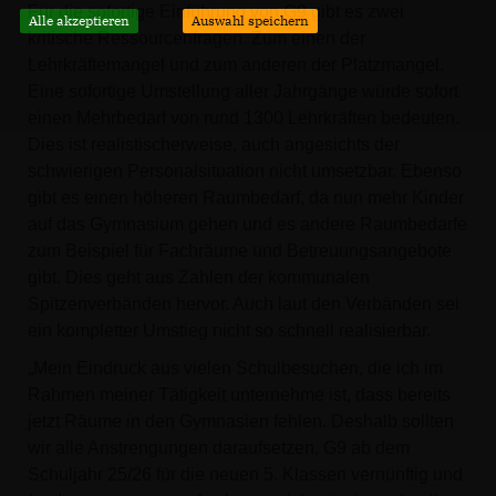
Für die sofortige Einführung von G9 gibt es zwei
Alle akzeptieren
Auswahl speichern
kritische Ressourcenfragen. Zum einen der
Lehrkräftemangel und zum anderen der Platzmangel.
Eine sofortige Umstellung aller Jahrgänge würde sofort
einen Mehrbedarf von rund 1300 Lehrkräften bedeuten.
Dies ist realistischerweise, auch angesichts der
schwierigen Personalsituation nicht umsetzbar. Ebenso
gibt es einen höheren Raumbedarf, da nun mehr Kinder
auf das Gymnasium gehen und es andere Raumbedarfe
zum Beispiel für Fachräume und Betreuungsangebote
gibt. Dies geht aus Zahlen der kommunalen
Spitzenverbänden hervor. Auch laut den Verbänden sei
ein kompletter Umstieg nicht so schnell realisierbar.
Mein Eindruck aus vielen Schulbesuchen, die ich im
Rahmen meiner Tätigkeit unternehme ist, dass bereits
jetzt Räume in den Gymnasien fehlen. Deshalb sollten
wir alle Anstrengungen daraufsetzen, G9 ab dem
Schuljahr 25/26 für die neuen 5. Klassen vernünftig und