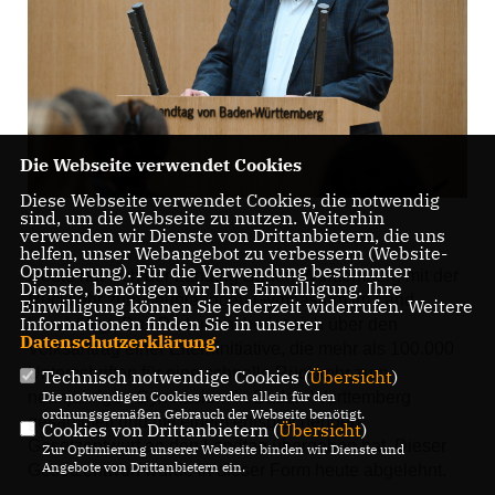
Die Webseite verwendet Cookies
Diese Webseite verwendet Cookies, die notwendig
sind, um die Webseite zu nutzen. Weiterhin
verwenden wir Dienste von Drittanbietern, die uns
helfen, unser Webangebot zu verbessern (Website-
Optmierung). Für die Verwendung bestimmter
Heute hat sich der Landtag Baden-Württemberg mit der
Dienste, benötigen wir Ihre Einwilligung. Ihre
Rückkehr zum neunjährigen Gymnasium im Land
Einwilligung können Sie jederzeit widerrufen. Weitere
Informationen finden Sie in unserer
beschäftigt. Das Parlament beriet sich über den
Datenschutzerklärung
.
Volksantrag einer Elterninitiative, die mehr als 100.000
Unterschriften für eine schnelle Rückkehr zum
Technisch notwendige Cookies (
Übersicht
)
Die notwendigen Cookies werden allein für den
neunjährigen Gymnasium in Baden-Württemberg
ordnungsgemäßen Gebrauch der Webseite benötigt.
gesammelt und mit einem entsprechenden
Cookies von Drittanbietern (
Übersicht
)
Gesetzentwurf an den Landtag übergeben hat. Dieser
Zur Optimierung unserer Webseite binden wir Dienste und
Angebote von Drittanbietern ein.
Gesetzentwurf wurde in dieser Form heute abgelehnt.