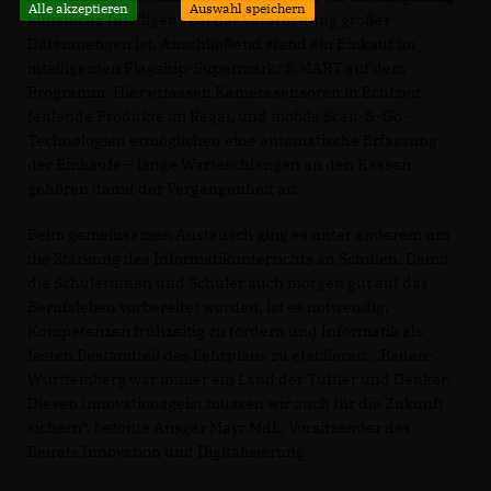
Alle akzeptieren
Auswahl speichern
künstliche Intelligenz bei der Verarbeitung großer
Datenmengen ist. Anschließend stand ein Einkauf im
intelligenten Flagship-Supermarkt S.MART auf dem
Programm. Hier erfassen Kamerasensoren in Echtzeit
fehlende Produkte im Regal, und mobile Scan-&-Go-
Technologien ermöglichen eine automatische Erfassung
der Einkäufe – lange Warteschlangen an den Kassen
gehören damit der Vergangenheit an.
Beim gemeinsamen Austausch ging es unter anderem um
die Stärkung des Informatikunterrichts an Schulen. Damit
die Schülerinnen und Schüler auch morgen gut auf das
Berufsleben vorbereitet werden, ist es notwendig,
Kompetenzen frühzeitig zu fördern und Informatik als
festen Bestandteil des Lehrplans zu etablieren. „Baden-
Württemberg war immer ein Land der Tüftler und Denker.
Diesen Innovationsgeist müssen wir auch für die Zukunft
sichern“, betonte Ansgar Mayr MdL, Vorsitzender des
Beirats Innovation und Digitalisierung.