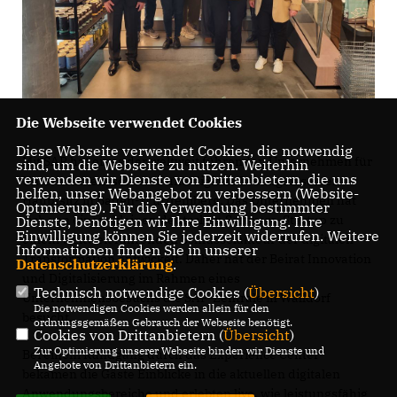
Die Webseite verwendet Cookies
Diese Webseite verwendet Cookies, die notwendig
Mit SAP hat eines der weltweit führenden Unternehmen für
sind, um die Webseite zu nutzen. Weiterhin
verwenden wir Dienste von Drittanbietern, die uns
Unternehmenssoftware und digitale Lösungen seinen
helfen, unser Webangebot zu verbessern (Website-
Hauptsitz in Baden-Württemberg. Das Unternehmen hat
Optmierung). Für die Verwendung bestimmter
sich von einem kleinen deutschen Software-Startup zu
Dienste, benötigen wir Ihre Einwilligung. Ihre
Einwilligung können Sie jederzeit widerrufen. Weitere
einem weltweit führenden Schlüsselakteur der digitalen
Informationen finden Sie in unserer
Transformation entwickelt. Daher hat der Beirat Innovation
Datenschutzerklärung
.
und Digitalisierung im Rahmen eines
Technisch notwendige Cookies (
Übersicht
)
Unternehmensbesuchs die SAP-Zentrale in Walldorf
Die notwendigen Cookies werden allein für den
besucht.
ordnungsgemäßen Gebrauch der Webseite benötigt.
Cookies von Drittanbietern (
Übersicht
)
Zur Optimierung unserer Webseite binden wir Dienste und
Bei einem Rundgang durch das Experience Center
Angebote von Drittanbietern ein.
bekamen die Gäste Einblicke in die aktuellen digitalen
Anwendungsbereiche und erlebten live, wie leistungsfähig