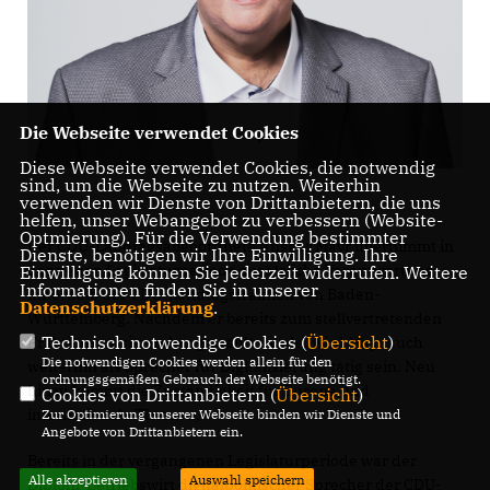
Die Webseite verwendet Cookies
Diese Webseite verwendet Cookies, die notwendig
sind, um die Webseite zu nutzen. Weiterhin
verwenden wir Dienste von Drittanbietern, die uns
helfen, unser Webangebot zu verbessern (Website-
Optmierung). Für die Verwendung bestimmter
Der CDU-Landtagsabgeordnete Ansgar Mayr übernimmt in
Dienste, benötigen wir Ihre Einwilligung. Ihre
der neuen Legislaturperiode zusätzliche Verantwortung
Einwilligung können Sie jederzeit widerrufen. Weitere
Informationen finden Sie in unserer
innerhalb der CDU-Landtagsfraktion von Baden-
Datenschutzerklärung
.
Württemberg. Nachdem er bereits zum stellvertretenden
Technisch notwendige Cookies (
Übersicht
)
Fraktionsvorsitzenden gewählt wurde, wird Mayr auch
Die notwendigen Cookies werden allein für den
weiterhin als Sprecher für Digitalisierung tätig sein. Neu
ordnungsgemäßen Gebrauch der Webseite benötigt.
hinzu kommt die Zuständigkeit für Europa und
Cookies von Drittanbietern (
Übersicht
)
internationale Themen.
Zur Optimierung unserer Webseite binden wir Dienste und
Angebote von Drittanbietern ein.
Bereits in der vergangenen Legislaturperiode war der
Alle akzeptieren
Auswahl speichern
Diplom-Betriebswirt digitalpolitischer Sprecher der CDU-