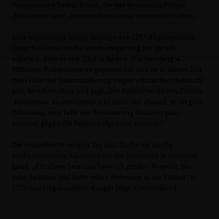
Vorsitzenden Saskia Esken, die der deutschen Polizei
Rassismus‘ bzw. ‚latenten Rassismus‘ unterstellt haben.
Eine sogenannte kleine Anfrage des CDU-Abgeordneten
Siegfried Lorek an die Landesregierung hat gerade
ergeben, dass es seit 2018 in Baden-Württemberg 4,7
Millionen Polizeieinsätze gegeben hat und es in dieser Zeit
zwei Fälle der Diskriminierung wegen ethnischer Herkunft
gab, berichtet Mayr und sagt „Der Polizei bei diesen Zahlen
Rassismus‘ zu unterstellen ist nicht nur absurd, es ist grob
fahrlässig, weil Teile der Bevölkerung dadurch ganz
bewusst gegen die Polizei aufgehetzt werden.“
Die Polizeikräfte sorgen Tag und Nacht mit häufig
kräftezehrenden Einsätzen für die Sicherheit in unserem
Land. „Für diese Leistung habe ich großen Respekt, bin
sehr dankbar und habe volles Vertrauen in die Polizei“, so
CDU-Landtagskandidat Ansgar Mayr abschließend.