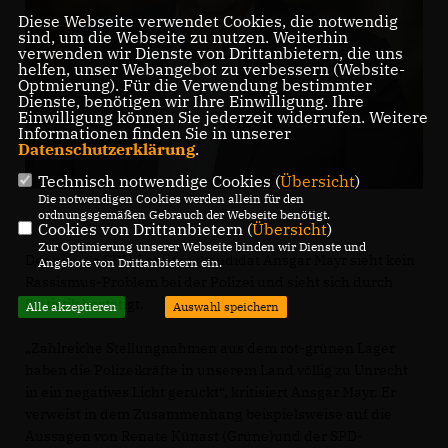
Diese Webseite verwendet Cookies, die notwendig
sind, um die Webseite zu nutzen. Weiterhin
verwenden wir Dienste von Drittanbietern, die uns
helfen, unser Webangebot zu verbessern (Website-
Optmierung). Für die Verwendung bestimmter
Dienste, benötigen wir Ihre Einwilligung. Ihre
Einwilligung können Sie jederzeit widerrufen. Weitere
Informationen finden Sie in unserer
Datenschutzerklärung
.
Technisch notwendige Cookies (
Übersicht
)
Die notwendigen Cookies werden allein für den
ordnungsgemäßen Gebrauch der Webseite benötigt.
Cookies von Drittanbietern (
Übersicht
)
Zur Optimierung unserer Webseite binden wir Dienste und
Der hiesige CDU-Landtagskandidat Ansgar Mayr sieht kein
Angebote von Drittanbietern ein.
Rassismus-Problem bei der Polizei und sieht sich durch
Statistik bestätigt.
Alle akzeptieren
Auswahl speichern
Zahlreiche Stellungnahmen aus dem rot-grünen Lager
haben die Polizeikräfte in unserem Land völlig zu Unrecht
in ein negatives Licht gerückt“, kritisiert Ansgar Mayr. Er
verweist in dem Zusammenhang beispielsweise auf die
Aussagen von Renate Künast (Grüne)und der SPD-