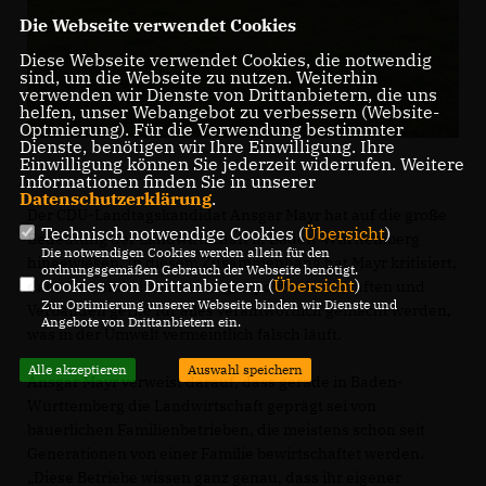
Die Webseite verwendet Cookies
Diese Webseite verwendet Cookies, die notwendig
sind, um die Webseite zu nutzen. Weiterhin
verwenden wir Dienste von Drittanbietern, die uns
helfen, unser Webangebot zu verbessern (Website-
Optmierung). Für die Verwendung bestimmter
Dienste, benötigen wir Ihre Einwilligung. Ihre
Einwilligung können Sie jederzeit widerrufen. Weitere
Informationen finden Sie in unserer
Datenschutzerklärung
.
Der CDU-Landtagskandidat Ansgar Mayr hat auf die große
Technisch notwendige Cookies (
Übersicht
)
Bedeutung der Landwirtschaft in Baden-Württemberg
Die notwendigen Cookies werden allein für den
hingewiesen. In diesem Zusammenhang hat Mayr kritisiert,
ordnungsgemäßen Gebrauch der Webseite benötigt.
Cookies von Drittanbietern (
Übersicht
)
dass die Landwirte von einigen politischen Kräften und
Zur Optimierung unserer Webseite binden wir Dienste und
Verbänden gerne für alles verantwortlich gemacht werden,
Angebote von Drittanbietern ein.
was in der Umwelt vermeintlich falsch läuft.
Alle akzeptieren
Auswahl speichern
Ansgar Mayr verweist darauf, dass gerade in Baden-
Württemberg die Landwirtschaft geprägt sei von
bäuerlichen Familienbetrieben, die meistens schon seit
Generationen von einer Familie bewirtschaftet werden.
Diese Betriebe wissen ganz genau, dass ihr eigener