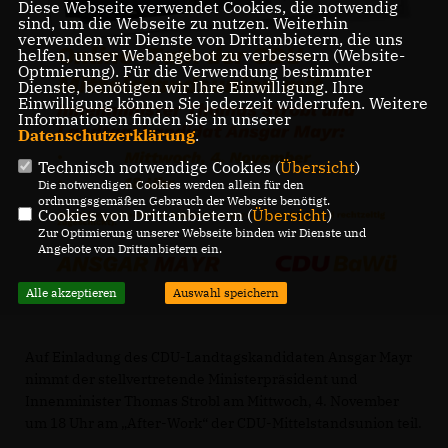
Diese Webseite verwendet Cookies, die notwendig
sind, um die Webseite zu nutzen. Weiterhin
verwenden wir Dienste von Drittanbietern, die uns
helfen, unser Webangebot zu verbessern (Website-
Optmierung). Für die Verwendung bestimmter
Dienste, benötigen wir Ihre Einwilligung. Ihre
Einwilligung können Sie jederzeit widerrufen. Weitere
Informationen finden Sie in unserer
Datenschutzerklärung
.
Technisch notwendige Cookies (
Übersicht
)
Die notwendigen Cookies werden allein für den
ordnungsgemäßen Gebrauch der Webseite benötigt.
Cookies von Drittanbietern (
Übersicht
)
Zur Optimierung unserer Webseite binden wir Dienste und
Angebote von Drittanbietern ein.
Alle akzeptieren
Auswahl speichern
Auf Einladung des CDU-Landtagskandidaten Ansgar Mayr
nimmt der stellvertretende Ministerpräsident und
Innenminister Thomas Strobl am Mittwoch, 4. November
um 18 Uhr am „After-Work“ der CDU-Mittelstandsunion teil.