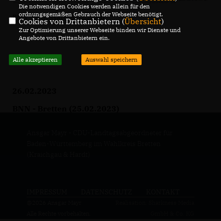
Die notwendigen Cookies werden allein für den
ordnungsgemäßen Gebrauch der Webseite benötigt.
BNN - Bruchsal (25.02.2023)
Cookies von Drittanbietern (
Übersicht
)
Zur Optimierung unserer Webseite binden wir Dienste und
Angebote von Drittanbietern ein.
Alle akzeptieren
Auswahl speichern
26.02.2023
BNN - Bretten (25.02.2023)
Ansgar Mayr - CDU-Landtagsabgeordneter für
Baden-Württemberg im Wahlkreis Bretten
(Kraichgau & Hardt)
IMPRESSUM
DATENSCHUTZ
KONTAKT
@2026 Ansgar Mayr
Realisation: Sharkness Media
Alle Rechte vorbehalten.
GmbH & Co. KG