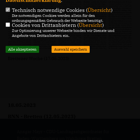
Technisch notwendige Cookies (
Übersicht
)
Die notwendigen Cookies werden allein für den
ordnungsgemäßen Gebrauch der Webseite benötigt.
Cookies von Drittanbietern (
Übersicht
)
Zur Optimierung unserer Webseite binden wir Dienste und
Angebote von Drittanbietern ein.
Alle akzeptieren
Auswahl speichern
Brettener Woche (17.05.2023)
18.05.2023
BNN - Bretten (12.05.2023)
Ansgar Mayr - CDU-Landtagsabgeordneter für
Baden-Württemberg im Wahlkreis Bretten