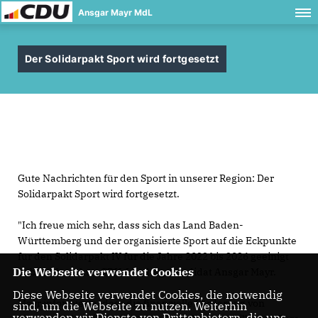
Ansgar Mayr MdL
Der Solidarpakt Sport wird fortgesetzt
Gute Nachrichten für den Sport in unserer Region: Der
Solidarpakt Sport wird fortgesetzt.
"Ich freue mich sehr, dass sich das Land Baden-
Württemberg und der organisierte Sport auf die Eckpunkte
für den Solidarpakt IV für die Jahre 2022 bis 2026 geeinigt
Die Webseite verwendet Cookies
haben," berichtet CDU-Landtagskandidat Ansgar Mayr.
Diese Webseite verwendet Cookies, die notwendig
Mayr informierte, dass die finanzielle Förderung von
sind, um die Webseite zu nutzen. Weiterhin
verwenden wir Dienste von Drittanbietern, die uns