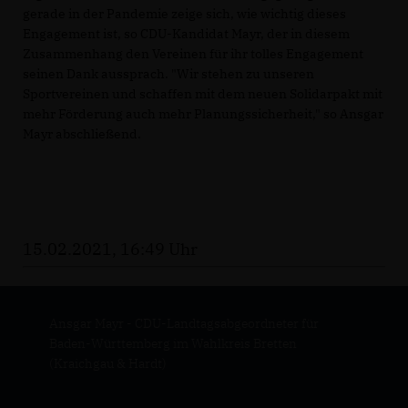
gerade in der Pandemie zeige sich, wie wichtig dieses
Engagement ist, so CDU-Kandidat Mayr, der in diesem
Zusammenhang den Vereinen für ihr tolles Engagement
seinen Dank aussprach. "Wir stehen zu unseren
Sportvereinen und schaffen mit dem neuen Solidarpakt mit
mehr Förderung auch mehr Planungssicherheit," so Ansgar
Mayr abschließend.
15.02.2021, 16:49 Uhr
Ansgar Mayr - CDU-Landtagsabgeordneter für
Baden-Württemberg im Wahlkreis Bretten
(Kraichgau & Hardt)