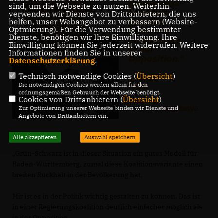
sind, um die Webseite zu nutzen. Weiterhin
verwenden wir Dienste von Drittanbietern, die uns
helfen, unser Webangebot zu verbessern (Website-
Optmierung). Für die Verwendung bestimmter
Dienste, benötigen wir Ihre Einwilligung. Ihre
Einwilligung können Sie jederzeit widerrufen. Weitere
Informationen finden Sie in unserer
Datenschutzerklärung
.
Technisch notwendige Cookies (
Übersicht
)
Die notwendigen Cookies werden allein für den
ordnungsgemäßen Gebrauch der Webseite benötigt.
Cookies von Drittanbietern (
Übersicht
)
Zur Optimierung unserer Webseite binden wir Dienste und
Angebote von Drittanbietern ein.
Alle akzeptieren
Auswahl speichern
Grün-Schwarz ist in dieser Situation ein gutes Modell für
Baden-Württemberg, zumal diese Koalitionsvariante einen
breiten Rückhalt in der Bevölkerung hat.
Mir ist es in der Politik wichtig gestalten zu können. Das ist
in einer Regierungskoalition deutlich einfacher möglich als
in der Opposition.