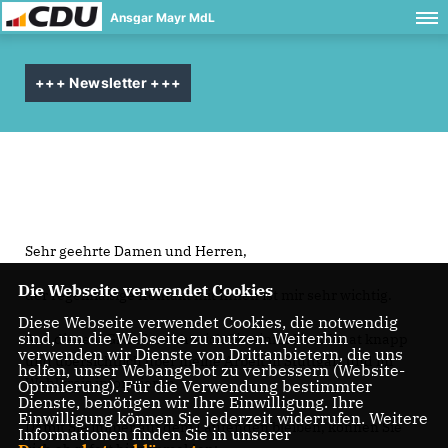
Ansgar Mayr MdL
+++ Newsletter +++
Sehr geehrte Damen und Herren,
Die Webseite verwendet Cookies
der regelmäßige Kontakt mit Ihnen ist mir sehr wichtig.
Diese Webseite verwendet Cookies, die notwendig
sind, um die Webseite zu nutzen. Weiterhin
Aus diesem Grund möchte ich Sie einmal im Monat knapp
verwenden wir Dienste von Drittanbietern, die uns
und übersichtlich über meine Arbeit in Stuttgart und im
helfen, unser Webangebot zu verbessern (Website-
Wahlkreis informieren.
Optmierung). Für die Verwendung bestimmter
Dienste, benötigen wir Ihre Einwilligung. Ihre
Einwilligung können Sie jederzeit widerrufen. Weitere
Damit Sie immer auf dem Laufenden bleiben, können Sie
Informationen finden Sie in unserer