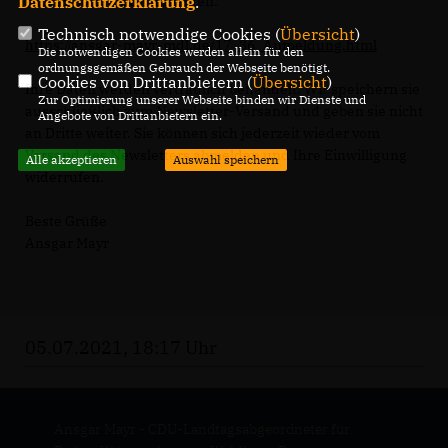
Datenschutzerklärung
.
sich ab sofort hier anmelden:
Technisch notwendige Cookies (
Übersicht
)
https://ansgar-mayr-mdl.de/17_36_Anmeldung.html
Die notwendigen Cookies werden allein für den
ordnungsgemäßen Gebrauch der Webseite benötigt.
Cookies von Drittanbietern (
Übersicht
)
Ihre Daten werden vertraulich behandelt. Wir speichern sie
Zur Optimierung unserer Webseite binden wir Dienste und
ausschließlich zum Newsletter-Versand und geben sie nicht
Angebote von Drittanbietern ein.
an Dritte weiter. Sie können sich jederzeit wieder vom
Versand des Newsletters abmelden und Ihre Einwilligung
Alle akzeptieren
Auswahl speichern
widerrufen.
Beste Grüße
Ansgar Mayr
05.07.2021, 18:17 Uhr
Ansgar Mayr - CDU-Landtagsabgeordneter für