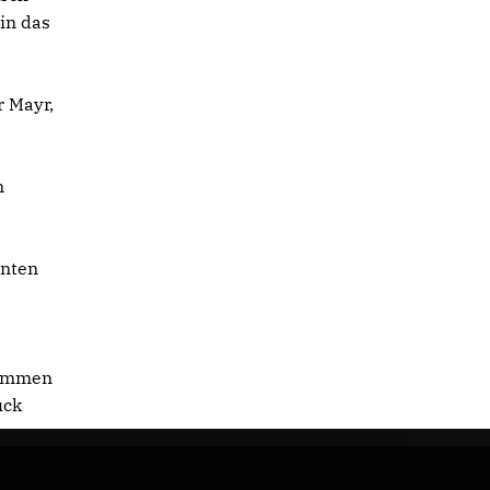
in das
r Mayr,
n
nnten
sammen
ück