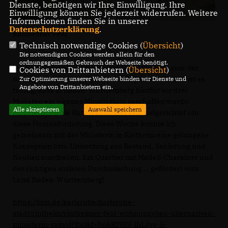
Dienste, benötigen wir Ihre Einwilligung. Ihre
Einwilligung können Sie jederzeit widerrufen. Weitere
Informationen finden Sie in unserer
Datenschutzerklärung
.
Rintheimer Feld
Technisch notwendige Cookies (
Übersicht
)
Die notwendigen Cookies werden allein für den
ordnungsgemäßen Gebrauch der Webseite benötigt.
Die Schaffung von bezahlbarem Wohnraum ist eine der
Cookies von Drittanbietern (
Übersicht
)
wichtigen sozialen Aufgaben der Gegenwart. Daher ist es
Zur Optimierung unserer Webseite binden wir Dienste und
Angebote von Drittanbietern ein.
richtig, dass in Baden-Württemberg hierfür vor drei
Monaten ein eigenes Ministerium geschaffen wurde.
Alle akzeptieren
Auswahl speichern
Ministerin Nicole Razavi kümmert sich zielgerichtet um
diese Herausforderung. Diese Woche konnte ich
gemeinsam mit der Ministerin in Rintheim eine gelungene
Konzeption bzw. Umsetzung aus Bestand, Sanierung und
Neubau anschauen. Ein Quartier mit Modell-Charakter und
der richtigen sozialen Durchmischung … gefördert vom
Land Baden-Württemberg!
https://bnn.de/karlsruhe/karlsruhe-
stadt/rintheim/rintheimer-feld-wohnungsbau-alternativen-
ministerin-razavi?fbclid=IwAR2jSN-lhL4yg-5-