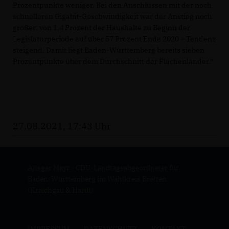
Prozentpunkte weniger. Bei den Anschlüssen mit der noch
schnelleren Gigabit-Geschwindigkeit war der Anstieg noch
größer: von 1,4 Prozent der Haushalte zu Beginn der
Legislaturperiode auf über 57 Prozent Ende 2020 – Tendenz
steigend. Damit liegt Baden-Württemberg bereits sieben
Prozentpunkte über dem Durchschnitt der Flächenländer.“
27.08.2021, 17:43 Uhr
Ansgar Mayr - CDU-Landtagsabgeordneter für
Baden-Württemberg im Wahlkreis Bretten
(Kraichgau & Hardt)
IMPRESSUM
DATENSCHUTZ
KONTAKT