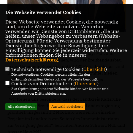
Die Webseite verwendet Cookies
Diese Webseite verwendet Cookies, die notwendig
sind, um die Webseite zu nutzen. Weiterhin
verwenden wir Dienste von Drittanbietern, die uns
helfen, unser Webangebot zu verbessern (Website-
Optmierung). Für die Verwendung bestimmter
Dienste, benötigen wir Ihre Einwilligung. Ihre
Einwilligung können Sie jederzeit widerrufen. Weitere
Wie die Landtagsabgeordneten Ansgar Mayr MdL und
Informationen finden Sie in unserer
Datenschutzerklärung
.
Andrea Schwarz MdL mitteilen, wird der Breitbandausbau
in der Gemeinde Kürnbach mit 52.480 Euro durch das Land
Technisch notwendige Cookies (
Übersicht
)
Baden-Württemberg gefördert. Die Fördermittel fließen
Die notwendigen Cookies werden allein für den
außerdem in fünf weitere Breitbandprojekte des
ordnungsgemäßen Gebrauch der Webseite benötigt.
Cookies von Drittanbietern (
Übersicht
)
Landkreises Karlsruhe.
Zur Optimierung unserer Webseite binden wir Dienste und
Angebote von Drittanbietern ein.
Wir freuen uns besonders, dass der Landkreis Karlsruhe
erneut von der Breitbandförderung der Landesregierung
Alle akzeptieren
Auswahl speichern
profitiert. Insgesamt 1,2 Mio. Euro werden für einzelne
Projekte im Landkreis von Seiten des Innenministeriums
zur Verfügung gestellt“, berichten Andrea Schwarz MdL und
Ansgar Mayr MdL.