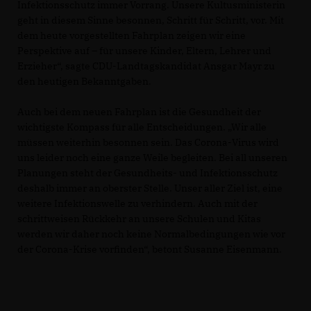
Infektionsschutz immer Vorrang. Unsere Kultusministerin
geht in diesem Sinne besonnen, Schritt für Schritt, vor. Mit
dem heute vorgestellten Fahrplan zeigen wir eine
Perspektive auf – für unsere Kinder, Eltern, Lehrer und
Erzieher“, sagte CDU-Landtagskandidat Ansgar Mayr zu
den heutigen Bekanntgaben.
Auch bei dem neuen Fahrplan ist die Gesundheit der
wichtigste Kompass für alle Entscheidungen. „Wir alle
müssen weiterhin besonnen sein. Das Corona-Virus wird
uns leider noch eine ganze Weile begleiten. Bei all unseren
Planungen steht der Gesundheits- und Infektionsschutz
deshalb immer an oberster Stelle. Unser aller Ziel ist, eine
weitere Infektionswelle zu verhindern. Auch mit der
schrittweisen Rückkehr an unsere Schulen und Kitas
werden wir daher noch keine Normalbedingungen wie vor
der Corona-Krise vorfinden“, betont Susanne Eisenmann.