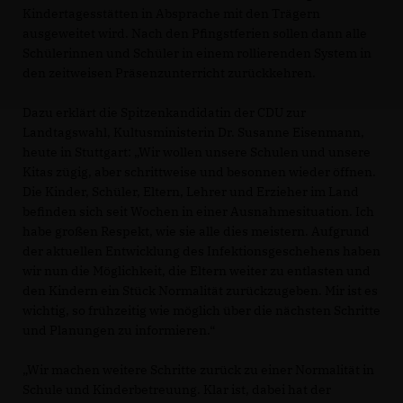
Kindertagesstätten in Absprache mit den Trägern
ausgeweitet wird. Nach den Pfingstferien sollen dann alle
Schülerinnen und Schüler in einem rollierenden System in
den zeitweisen Präsenzunterricht zurückkehren.
Dazu erklärt die Spitzenkandidatin der CDU zur
Landtagswahl, Kultusministerin Dr. Susanne Eisenmann,
heute in Stuttgart: „Wir wollen unsere Schulen und unsere
Kitas zügig, aber schrittweise und besonnen wieder öffnen.
Die Kinder, Schüler, Eltern, Lehrer und Erzieher im Land
befinden sich seit Wochen in einer Ausnahmesituation. Ich
habe großen Respekt, wie sie alle dies meistern. Aufgrund
der aktuellen Entwicklung des Infektionsgeschehens haben
wir nun die Möglichkeit, die Eltern weiter zu entlasten und
den Kindern ein Stück Normalität zurückzugeben. Mir ist es
wichtig, so frühzeitig wie möglich über die nächsten Schritte
und Planungen zu informieren.“
Wir machen weitere Schritte zurück zu einer Normalität in
Schule und Kinderbetreuung. Klar ist, dabei hat der