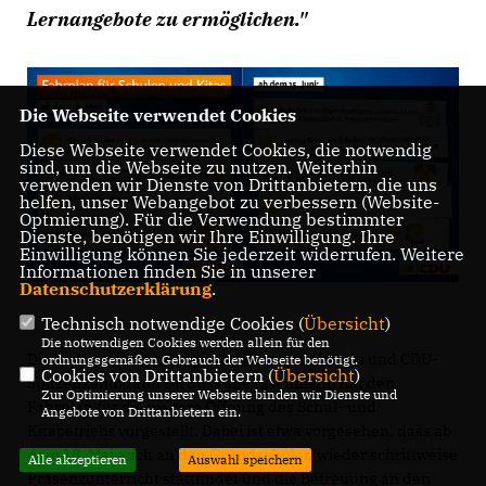
Lernangebote zu ermöglichen."
Die Webseite verwendet Cookies
Diese Webseite verwendet Cookies, die notwendig
sind, um die Webseite zu nutzen. Weiterhin
verwenden wir Dienste von Drittanbietern, die uns
helfen, unser Webangebot zu verbessern (Website-
Optmierung). Für die Verwendung bestimmter
Dienste, benötigen wir Ihre Einwilligung. Ihre
Einwilligung können Sie jederzeit widerrufen. Weitere
Informationen finden Sie in unserer
Datenschutzerklärung
.
Technisch notwendige Cookies (
Übersicht
)
Die notwendigen Cookies werden allein für den
Die baden-württembergische Kultusministerin und CDU-
ordnungsgemäßen Gebrauch der Webseite benötigt.
Cookies von Drittanbietern (
Übersicht
)
Spitzenkandidatin Dr. Susanne Eisenmann hat den
Zur Optimierung unserer Webseite binden wir Dienste und
Fahrplan für die weitere Öffnung des Schul- und
Angebote von Drittanbietern ein.
Kitabetriebs vorgestellt. Dabei ist etwa vorgesehen, dass ab
dem 18. Mai auch an den Grundschulen wieder schrittweise
Alle akzeptieren
Auswahl speichern
Präsenzunterricht stattfindet und die Betreuung an den