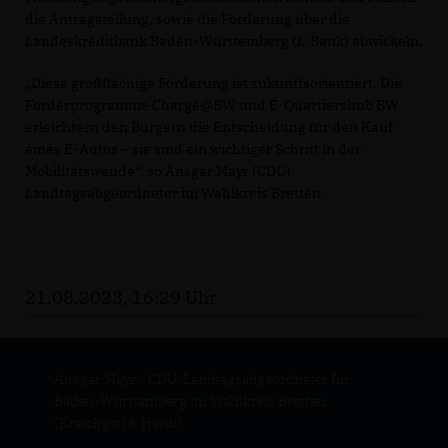
die Antragstellung, sowie die Förderung über die
Landeskreditbank Baden-Württemberg (L-Bank) abwickeln.
Diese großflächige Förderung ist zukunftsorientiert. Die
Förderprogramme Charge@BW und E-Quartiershub BW
erleichtern den Bürgern die Entscheidung für den Kauf
eines E-Autos – sie sind ein wichtiger Schritt in der
Mobilitätswende“, so Ansgar Mayr (CDU),
Landtagsabgeordneter im Wahlkreis Bretten.
21.08.2023, 16:29 Uhr
Ansgar Mayr - CDU-Landtagsabgeordneter für
Baden-Württemberg im Wahlkreis Bretten
(Kraichgau & Hardt)