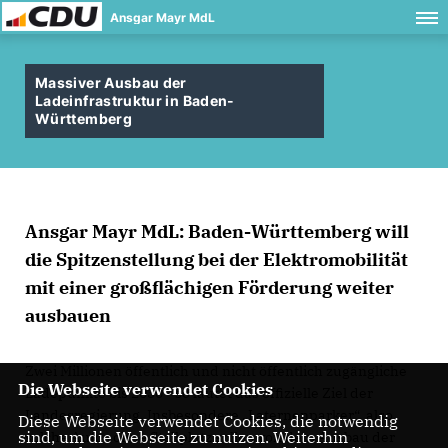
Ansgar Mayr MdL
Massiver Ausbau der
Ladeinfrastruktur in Baden-
Württemberg
Ansgar Mayr MdL: Baden-Württemberg will
die Spitzenstellung bei der Elektromobilität
mit einer großflächigen Förderung weiter
ausbauen
Zwei Millionen öffentlich und nicht öffentlich zugängliche
Die Webseite verwendet Cookies
Ladepunkte bis 2030 - so lautet das offizielle Ziel der
Landesregierung. Insbesondere „Laternenparker“, also
Diese Webseite verwendet Cookies, die notwendig
sind, um die Webseite zu nutzen. Weiterhin
solche Autos ohne Stellplatz sollen von dem Ausbau der