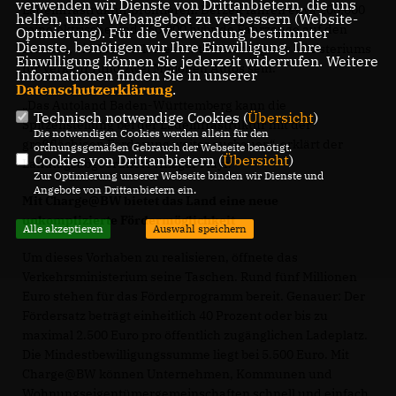
verwenden wir Dienste von Drittanbietern, die uns
Ladeinfrastruktur profitieren. Derzeit fahren etwa 200.000
helfen, unser Webangebot zu verbessern (Website-
reinelektrische und 160.000 hybride Fahrzeuge auf den
Optmierung). Für die Verwendung bestimmter
Dienste, benötigen wir Ihre Einwilligung. Ihre
Straßen, bis 2030 sollen es laut Schätzung des Ministeriums
Einwilligung können Sie jederzeit widerrufen. Weitere
für Verkehr rund zwei Millionen Autos sein.
Informationen finden Sie in unserer
Datenschutzerklärung
.
Das Autoland Baden-Württemberg kann die
Technisch notwendige Cookies (
Übersicht
)
Spitzenstellung bei der Ladeinfrastruktur mit der
Die notwendigen Cookies werden allein für den
großflächigen Förderung weiter ausbauen“, erklärt der
ordnungsgemäßen Gebrauch der Webseite benötigt.
Cookies von Drittanbietern (
Übersicht
)
Landtagsabgeordnete Ansgar Mayr.
Zur Optimierung unserer Webseite binden wir Dienste und
Angebote von Drittanbietern ein.
Mit Charge@BW bietet das Land eine neue
unkomplizierte Fördermöglichkeit
Alle akzeptieren
Auswahl speichern
Um dieses Vorhaben zu realisieren, öffnete das
Verkehrsministerium seine Taschen. Rund fünf Millionen
Euro stehen für das Förderprogramm bereit. Genauer: Der
Fördersatz beträgt einheitlich 40 Prozent oder bis zu
maximal 2.500 Euro pro öffentlich zugänglichen Ladeplatz.
Die Mindestbewilligungssumme liegt bei 5.500 Euro. Mit
Charge@BW können Unternehmen, Kommunen und
Wohnungseigentümergemeinschaften schnell und einfach