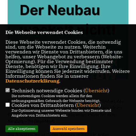
Die Webseite verwendet Cookies
Diese Webseite verwendet Cookies, die notwendig
sind, um die Webseite zu nutzen. Weiterhin
verwenden wir Dienste von Drittanbietern, die uns
helfen, unser Webangebot zu verbessern (Website-
Optmierung). Für die Verwendung bestimmter
Dienste, benötigen wir Ihre Einwilligung. Ihre
Einwilligung können Sie jederzeit widerrufen. Weitere
Informationen finden Sie in unserer
Datenschutzerklärung
.
Technisch notwendige Cookies (
Übersicht
)
Die notwendigen Cookies werden allein für den
Bei der Berichterstattung zum erforderlichen Neubau des
ordnungsgemäßen Gebrauch der Webseite benötigt.
Cookies von Drittanbietern (
Übersicht
)
Polizeireviers in Bretten handelt es sich erneut um einen
Zur Optimierung unserer Webseite binden wir Dienste und
Sturm im Wasserglas. Es wackeln keine Pläne für den
Angebote von Drittanbietern ein.
Neubau – im Gegenteil!
Alle akzeptieren
Auswahl speichern
Die Aussage, wonach der Neubau „plötzlich“ unter