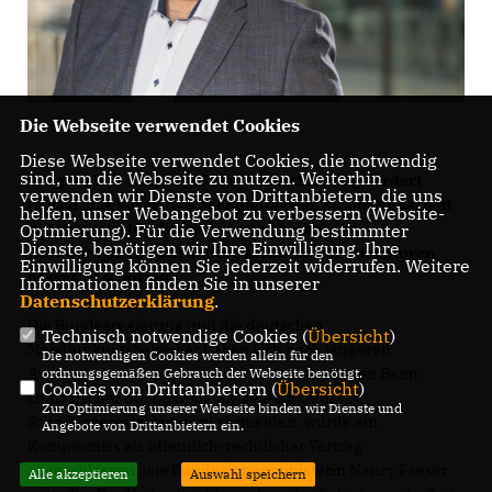
Die Webseite verwendet Cookies
Diese Webseite verwendet Cookies, die notwendig
sind, um die Webseite zu nutzen. Weiterhin
Ansgar Mayr MdL begrüßt die Entscheidung, fordert
verwenden wir Dienste von Drittanbietern, die uns
jedoch eine vorzeitige Beendigung der Zusammenarbeit
helfen, unser Webangebot zu verbessern (Website-
mit chinesischen Konzernen und betont die
Optmierung). Für die Verwendung bestimmter
Dienste, benötigen wir Ihre Einwilligung. Ihre
Notwendigkeit, auch andere kritische Infrastrukturen
Einwilligung können Sie jederzeit widerrufen. Weitere
besser zu schützen.
Informationen finden Sie in unserer
Datenschutzerklärung
.
Die Bundesregierung und die deutschen
Technisch notwendige Cookies (
Übersicht
)
Mobilfunknetzbetreiber haben sich nach längeren
Die notwendigen Cookies werden allein für den
Auseinandersetzungen auf einen umfassenden Bann
ordnungsgemäßen Gebrauch der Webseite benötigt.
Cookies von Drittanbietern (
Übersicht
)
chinesischer 5G-Technologie geeinigt. Um
Zur Optimierung unserer Webseite binden wir Dienste und
Schadensersatzklagen zu vermeiden, wurde ein
Angebote von Drittanbietern ein.
Kompromiss als öffentlich-rechtlicher Vertrag
abgeschlossen, wie Bundesinnenministerin Nancy Faeser
Alle akzeptieren
Auswahl speichern