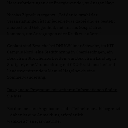
Herausforderungen der Energiewende“, so Ansgar Mayr.
Nicolas Zippelius ergänzt: „Bei der Auswahl der
Veranstaltungen ist für jeden etwas dabei und es besteht
ausreichend Gelegenheit, mit uns ins Gespräch zu
kommen, um Anregungen oder Kritik zu äußern.“
Geplant sind Besuche bei DHU/Willmar Schwabe, im KIT
Campus Nord, eine Stadtführung in Oberderdingen, ein
Besuch im Streichelzoo Bretten, ein Besuch im Landtag in
Stuttgart, eine Veranstaltung mit CDU-Fraktionschef und
Landesvorsitzendem Manuel Hagel sowie eine
Sommerwanderung.
Das genaue Programm mit weiteren Informationen finden
Sie hier!
Bei den meisten Angeboten ist die Teilnehmerzahl begrenzt
– daher ist eine Anmeldung erforderlich:
wahlkreis@ansgar-mayr.de
.