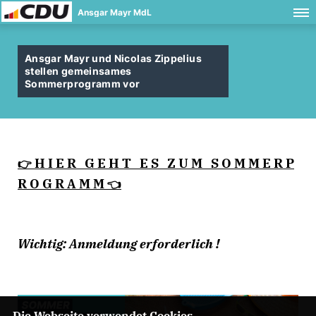
Ansgar Mayr MdL
Ansgar Mayr und Nicolas Zippelius
stellen gemeinsames
Sommerprogramm vor
H I E R G E H T E S Z U M S O M M E R P
👉
R O G R A M M
👈
Wichtig: Anmeldung erforderlich !
Die Webseite verwendet Cookies