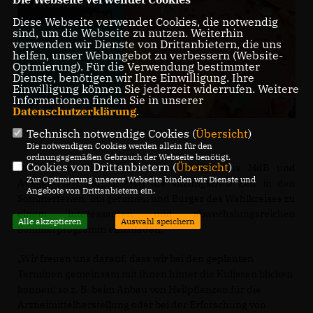
Diese Webseite verwendet Cookies, die notwendig
sind, um die Webseite zu nutzen. Weiterhin
verwenden wir Dienste von Drittanbietern, die uns
helfen, unser Webangebot zu verbessern (Website-
Optmierung). Für die Verwendung bestimmter
Dienste, benötigen wir Ihre Einwilligung. Ihre
Einwilligung können Sie jederzeit widerrufen. Weitere
Informationen finden Sie in unserer
Datenschutzerklärung
.
Technisch notwendige Cookies (
Übersicht
)
Die notwendigen Cookies werden allein für den
ordnungsgemäßen Gebrauch der Webseite benötigt.
Cookies von Drittanbietern (
Übersicht
)
Die beiden Abgeordneten Nicolas Zippelius MdB und
Zur Optimierung unserer Webseite binden wir Dienste und
Ansgar Mayr MdL nutzen die sitzungsfreie Zeit in den
Angebote von Drittanbietern ein.
Sommerferien, Bürgerinnen und Bürger des Wahlkreises zu
einem interessanten und abwechslungsreichen
Alle akzeptieren
Auswahl speichern
Sommerprogramm einzuladen.
Wir freuen uns darauf, dass wir bei den geplanten
Terminen gemeinsam mit Ihnen hinter die Kulissen blicken
können: so z. B. beim Anbau von Heilpflanzen für die
Arzneimittelherstellung oder bei der Erforschung von