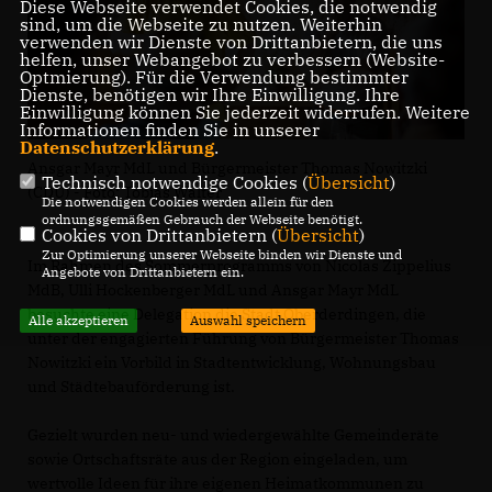
Diese Webseite verwendet Cookies, die notwendig
sind, um die Webseite zu nutzen. Weiterhin
verwenden wir Dienste von Drittanbietern, die uns
helfen, unser Webangebot zu verbessern (Website-
Optmierung). Für die Verwendung bestimmter
Dienste, benötigen wir Ihre Einwilligung. Ihre
Einwilligung können Sie jederzeit widerrufen. Weitere
Informationen finden Sie in unserer
Datenschutzerklärung
.
Ansgar Mayr MdL und Bürgermeister Thomas Nowitzki
Technisch notwendige Cookies (
Übersicht
)
(CDU) - Foto: Tobias Walter
Die notwendigen Cookies werden allein für den
ordnungsgemäßen Gebrauch der Webseite benötigt.
Cookies von Drittanbietern (
Übersicht
)
Zur Optimierung unserer Webseite binden wir Dienste und
Im Rahmen des Sommerprogramms von Nicolas Zippelius
Angebote von Drittanbietern ein.
MdB, Ulli Hockenberger MdL und Ansgar Mayr MdL
besuchte eine Delegation die Stadt Oberderdingen, die
Alle akzeptieren
Auswahl speichern
unter der engagierten Führung von Bürgermeister Thomas
Nowitzki ein Vorbild in Stadtentwicklung, Wohnungsbau
und Städtebauförderung ist.
Gezielt wurden neu- und wiedergewählte Gemeinderäte
sowie Ortschaftsräte aus der Region eingeladen, um
wertvolle Ideen für ihre eigenen Heimatkommunen zu