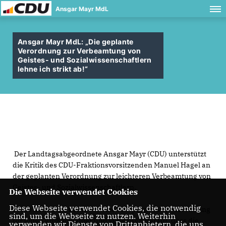
Ansgar Mayr MdL
Ansgar Mayr MdL: „Die geplante
Verordnung zur Verbeamtung von
Geistes- und Sozialwissenschaftlern
lehne ich strikt ab!“
Der Landtagsabgeordnete Ansgar Mayr (CDU) unterstützt
die Kritik des CDU-Fraktionsvorsitzenden Manuel Hagel an
der geplanten Verordnung zur leichteren Verbeamtung von
Geistes- und Sozialwissenschaftlern.
Die Webseite verwendet Cookies
Diese Webseite verwendet Cookies, die notwendig
Beide halten die Pläne für eine entsprechende Verordnung
sind, um die Webseite zu nutzen. Weiterhin
für einen großen Fehler und verweisen darauf, dass die
verwenden wir Dienste von Drittanbietern, die uns