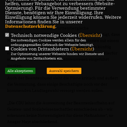
Pläne vom Staatsministerium gegen den Rat der CDU
helfen, unser Webangebot zu verbessern (Website-
Optmierung). Für die Verwendung bestimmter
verfolgt werden. „Statt mehr Beamte fordern wir eine
Dienste, benötigen wir Ihre Einwilligung. Ihre
Entbürokratisierung,“ so die CDU-Politiker.
Einwilligung können Sie jederzeit widerrufen. Weitere
Informationen finden Sie in unserer
Datenschutzerklärung
.
Hintergrund: Der baden-württembergische
Ministerpräsident Winfried Kretschmann beabsichtigt, dass
Technisch notwendige Cookies (
Übersicht
)
Mitarbeiterinnen und Mitarbeiter der Ministerien mit einem
Die notwendigen Cookies werden allein für den
ordnungsgemäßen Gebrauch der Webseite benötigt.
geistes- oder sozialwissenschaftlichen Studium künftig
Cookies von Drittanbietern (
Übersicht
)
einfacher in den Beamtenstatus wechseln können. Hierfür
Zur Optimierung unserer Webseite binden wir Dienste und
Angebote von Drittanbietern ein.
soll eine neue Laufbahn im Beamtenwesen eingeführt
werden.
Alle akzeptieren
Auswahl speichern
Auch der Beamtenbund sieht die Pläne kritisch und äußert
die Vermutung, dass einige Beschäftigte noch vor der
kommenden Landtagswahl versorgt werden sollen.
Die CDU lehnt die Ausweitung der Beamtenlaufbahn auf
Geistes- und Sozialwissenschaftler entschieden ab – wir
erkennen keine Notwendigkeit für diese Maßnahme“, so
Ansgar Mayr abschließend.