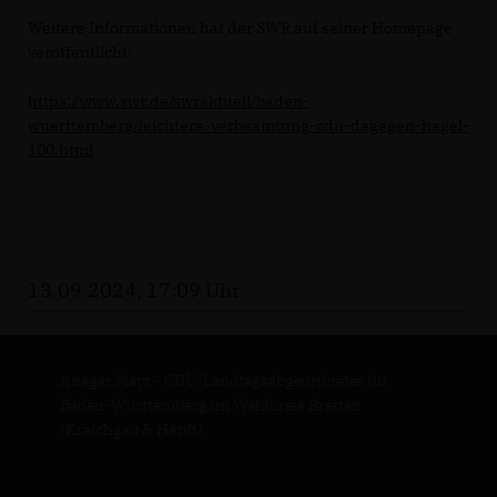
Weitere Informationen hat der SWR auf seiner Homepage
veröffentlicht:
https://www.swr.de/swraktuell/baden-
wuerttemberg/leichtere-verbeamtung-cdu-dagegen-hagel-
100.html
13.09.2024, 17:09 Uhr
Ansgar Mayr - CDU-Landtagsabgeordneter für
Baden-Württemberg im Wahlkreis Bretten
(Kraichgau & Hardt)