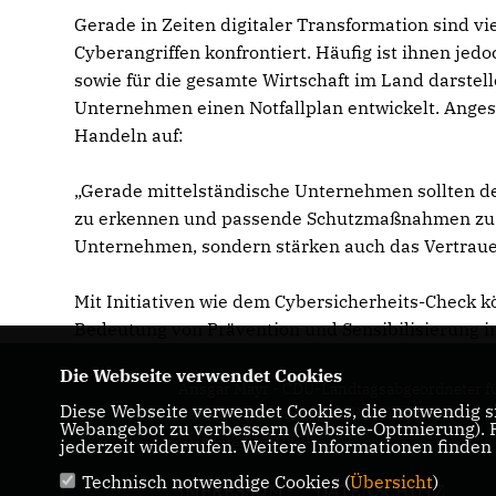
Gerade in Zeiten digitaler Transformation sind v
Cyberangriffen konfrontiert. Häufig ist ihnen jedo
sowie für die gesamte Wirtschaft im Land darste
Unternehmen einen Notfallplan entwickelt. Ange
Handeln auf:
Gerade mittelständische Unternehmen sollten den
zu erkennen und passende Schutzmaßnahmen zu er
Unternehmen, sondern stärken auch das Vertrauen
Mit Initiativen wie dem Cybersicherheits-Check 
Bedeutung von Prävention und Sensibilisierung i
Die Webseite verwendet Cookies
Ansgar Mayr - CDU-Landtagsabgeordneter f
Diese Webseite verwendet Cookies, die notwendig si
Baden-Württemberg im Wahlkreis Bretten
Webangebot zu verbessern (Website-Optmierung). Fü
(Kraichgau & Hardt)
jederzeit widerrufen. Weitere Informationen finden
Technisch notwendige Cookies (
Übersicht
)
IMPRESSUM
DATENSCHUTZ