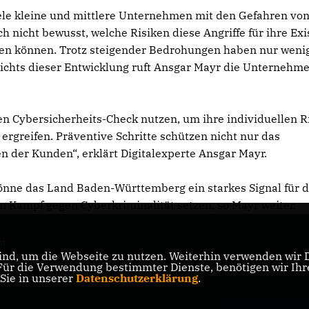
iele kleine und mittlere Unternehmen mit den Gefahren vo
ch nicht bewusst, welche Risiken diese Angriffe für ihre Ex
llen können. Trotz steigender Bedrohungen haben nur weni
sichts dieser Entwicklung ruft Ansgar Mayr die Unternehm
 Cybersicherheits-Check nutzen, um ihre individuellen R
greifen. Präventive Schritte schützen nicht nur das
 der Kunden“, erklärt Digitalexperte Ansgar Mayr.
könne das Land Baden-Württemberg ein starkes Signal für d
m Kampf gegen Cyberkriminalität setzen, so Mayr weiter.
ür
nd, um die Webseite zu nutzen. Weiterhin verwenden wir Di
r die Verwendung bestimmter Dienste, benötigen wir Ihre 
 Sie in unserer
Datenschutzerklärung
.