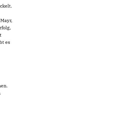
ckelt.
 Mayr,
folg,
t
bt es
men.
n
9