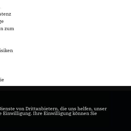
n
istenz
ge
en zum
isiken
ie
enste von Drittanbietern, die uns helfen, unser
Einwilligung. Ihre Einwilligung können Sie