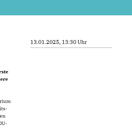
13.01.2025, 13:30 Uhr
rste
lere
erium
ts-
ben
DU-