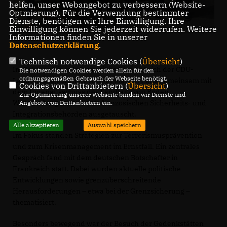
helfen, unser Webangebot zu verbessern (Website-
Optmierung). Für die Verwendung bestimmter
Dienste, benötigen wir Ihre Einwilligung. Ihre
Einwilligung können Sie jederzeit widerrufen. Weitere
Informationen finden Sie in unserer
Datenschutzerklärung
.
Technisch notwendige Cookies (
Übersicht
)
Im Rahmen einer Informationsreise hat sich der CDU-
Die notwendigen Cookies werden allein für den
ordnungsgemäßen Gebrauch der Webseite benötigt.
Landtagsabgeordnete Ansgar Mayr in Paris gemeinsam mit
Cookies von Drittanbietern (
Übersicht
)
dem Innenausschuss des Landtags von Baden-
Zur Optimierung unserer Webseite binden wir Dienste und
Württemberg intensiv mit französischen Sicherheits- und
Angebote von Drittanbietern ein.
Integrationsbehörden ausgetauscht.
Alle akzeptieren
Auswahl speichern
Im Fokus standen Strategien zur Terrorismusprävention
und zum Krisenmanagement im Ernstfall. Ein zentrales
Gespräch fand mit dem deutschen Botschafter in
Frankreich statt. Dabei wurden aktuelle politische
Entwicklungen sowie grenzüberschreitende
Herausforderungen – etwa bei der Grenzsicherung –
thematisiert.
Besonders bewegend war der Besuch der Gedenkstätten