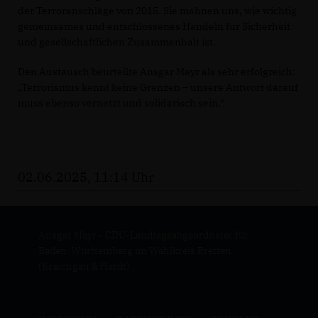
der Terroranschläge von 2015. Sie mahnen uns, wie wichtig
gemeinsames und entschlossenes Handeln für Sicherheit
und gesellschaftlichen Zusammenhalt ist.
Den Austausch beurteilte Ansgar Mayr als sehr erfolgreich:
Terrorismus kennt keine Grenzen – unsere Antwort darauf
muss ebenso vernetzt und solidarisch sein.“
02.06.2025, 11:14 Uhr
Ansgar Mayr - CDU-Landtagsabgeordneter für
Baden-Württemberg im Wahlkreis Bretten
(Kraichgau & Hardt)