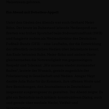
Mainstream gehören.
Ein Abend mit Debatten-Appell
Unter den Gästen des Abends war auch Gerhard Meier
Röhn. Der heute im Ruhestand lebende Medienprofi aus
Bretten war früher Sportchef beim Südwestrundfunk (SWR)
und fungierte zudem als Mediendirektor des Deutschen
Fußball-Bunds (DFB) – eine Laufbahn, der die Entwicklung
der öffentlich-rechtlichen Medien über Jahrzehnte kennt.
Am Ende betonten Ruhs, Meier-Röhn und andere Gäste
gleichermaßen die Notwendigkeit von gegenseitigem
Respekt und Toleranz: „Wir müssen wieder zueinander
finden“, lautete der Wunsch, gerade angesichts der
Polarisierung in Gesellschaft und Medien. Ansgar Mayr
dankte Julia Ruhs für ihr Kommen, ihre offenen Worte und
ihre Bemühungen, den Journalismus in Deutschland
insgesamt ausgewogener zu gestalten. Der Abend zeigte: Es
gibt ein Bedürfnis nach kritisch-konstruktivem Dialog, auch
und gerade über mediale Macht, Vielfalt und
Verantwortung.