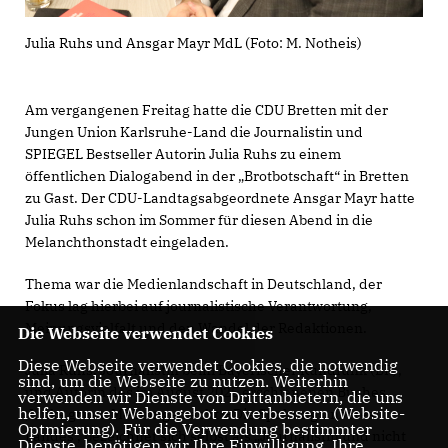
Julia Ruhs und Ansgar Mayr MdL (Foto: M. Notheis)
Am vergangenen Freitag hatte die CDU Bretten mit der
Jungen Union Karlsruhe-Land die Journalistin und
SPIEGEL Bestseller Autorin Julia Ruhs zu einem
öffentlichen Dialogabend in der „Brotbotschaft“ in Bretten
zu Gast. Der CDU-Landtagsabgeordnete Ansgar Mayr hatte
Julia Ruhs schon im Sommer für diesen Abend in die
Melanchthonstadt eingeladen.
Thema war die Medienlandschaft in Deutschland, der
Fokus lag hierbei auf journalistische Verantwortung,
Meinungsvielfalt und den Wandel der Redaktionen.
Die Webseite verwendet Cookies
Diese Webseite verwendet Cookies, die notwendig
Julia Ruhs, Journalistin beim Bayerischer Rundfunk (BR),
sind, um die Webseite zu nutzen. Weiterhin
und Autorin des im August 2025 erschienenen Buches
verwenden wir Dienste von Drittanbietern, die uns
helfen, unser Webangebot zu verbessern (Website-
Links grüne Meinungsmacht – Die Spaltung unseres
Optmierung). Für die Verwendung bestimmter
Landes‘, bezeichnet sich selbst als „Journalistin und nicht
Dienste, benötigen wir Ihre Einwilligung. Ihre