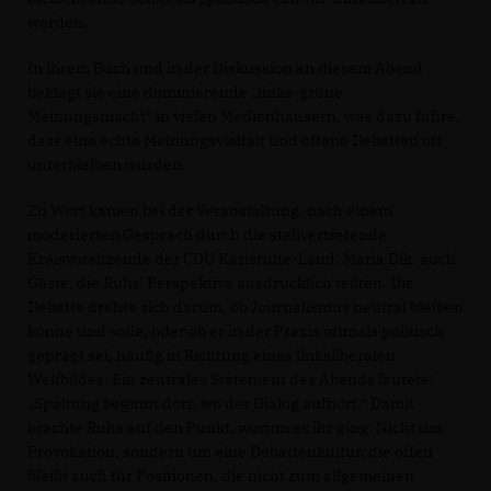
werden.
In ihrem Buch und in der Diskussion an diesem Abend
beklagt sie eine dominierende „links-grüne
Meinungsmacht“ in vielen Medienhäusern, was dazu führe,
dass eine echte Meinungsvielfalt und offene Debatten oft
unterbleiben würden.
Zu Wort kamen bei der Veranstaltung, nach einem
moderierten Gespräch durch die stellvertretende
Kreisvorsitzende der CDU Karlsruhe-Land, Maria Dik, auch
Gäste, die Ruhs' Perspektive ausdrücklich teilten. Die
Debatte drehte sich darum, ob Journalismus neutral bleiben
könne und solle, oder ob er in der Praxis oftmals politisch
geprägt sei, häufig in Richtung eines linksliberalen
Weltbildes. Ein zentrales Statement des Abends lautete:
Spaltung beginnt dort, wo der Dialog aufhört.“ Damit
brachte Ruhs auf den Punkt, worum es ihr ging: Nicht um
Provokation, sondern um eine Debattenkultur, die offen
bleibt auch für Positionen, die nicht zum allgemeinen