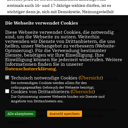
erstmals auch 16- und 17-Jährige wählen dürfen, ist es
wichtiger denn je, sich mit Demokratie, Meinungsvielfalt
und den eigenen politischen Überzeugungen zu befassen“,
Die Webseite verwendet Cookies
betont Ansgar Mayr. „Der Schülerwettbewerb bietet eine
hervorragende Gelegenheit, sich einzubringen, Argumente
Diese Webseite verwendet Cookies, die notwendig
sind, um die Webseite zu nutzen. Weiterhin
zu entwickeln und die eigene Stimme zu erheben.“
verwenden wir Dienste von Drittanbietern, die uns
helfen, unser Webangebot zu verbessern (Website-
Themen, die bewegen und herausfordern
Optmierung). Für die Verwendung bestimmter
Dienste, benötigen wir Ihre Einwilligung. Ihre
Einwilligung können Sie jederzeit widerrufen. Weitere
Die Teilnehmenden können aus sieben spannenden und
Informationen finden Sie in unserer
aktuellen Themen wählen:
Datenschutzerklärung
.
Technisch notwendige Cookies (
Übersicht
)
• Gestalte ein Plakat, das zum Kampf gegen Armut aufruft.
Die notwendigen Cookies werden allein für den
ordnungsgemäßen Gebrauch der Webseite benötigt.
Cookies von Drittanbietern (
Übersicht
)
• Zukunftsangst oder Zuversicht – Wie blicken junge
Zur Optimierung unserer Webseite binden wir Dienste und
Menschen auf morgen?
Angebote von Drittanbietern ein.
• Digitale Medien und soziale Einsamkeit – Wie kann man
Alle akzeptieren
Auswahl speichern
dieser Herausforderung der digitalen Gesellschaft
begegnen?